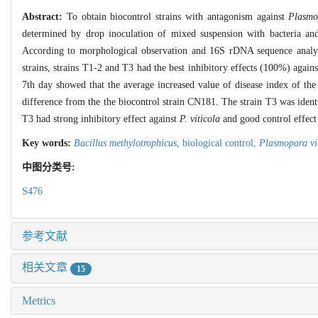
Abstract:
To obtain biocontrol strains with antagonism against
Plasmo
determined by drop inoculation of mixed suspension with bacteria a
According to morphological observation and 16S rDNA sequence analysis,
strains, strains T1-2 and T3 had the best inhibitory effects (100%) again
7th day showed that the average increased value of disease index of the
difference from the the biocontrol strain CN181. The strain T3 was ident
T3 had strong inhibitory effect against
P. viticola
and good control effec
Key words:
Bacillus methylotrophicus
,
biological control,
Plasmopara vi
中图分类号:
S476
参考文献
相关文章
15
Metrics