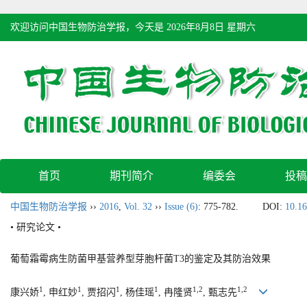
欢迎访问中国生物防治学报，今天是
2026年8月8日 星期六
首页
期刊简介
编委会
投稿
中国生物防治学报
››
2016
,
Vol. 32
››
Issue (6)
: 775-782.
DOI:
10.16
• 研究论文 •
葡萄霜霉病生防菌甲基营养型芽胞杆菌T3的鉴定及其防治效果
1
1
1
1
1,2
1,2
康兴娇
, 申红妙
, 贾招闪
, 杨佳瑶
, 冉隆贤
, 甄志先