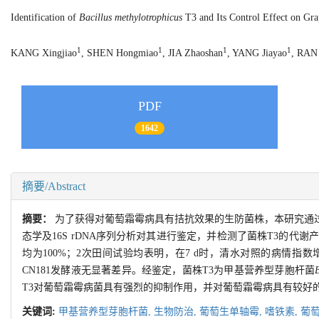
Identification of
Bacillus methylotrophicus
T3 and Its Control Effect on G
1
1
1
1
KANG Xingjiao
, SHEN Hongmiao
, JIA Zhaoshan
, YANG Jiayao
, RAN
PDF
1642
摘要/Abstract
摘要：
为了获得对葡萄霜霉病具有拮抗效果的生防菌株，本研究通
态学及16S rDNA序列分析对其进行鉴定，并检测了菌株T3的代谢
均为100%；2次田间试验均表明，在7 d时，清水对照的病情指数
CN181发酵液无显著差异。经鉴定，菌株T3为甲基营养型芽胞杆菌
B
T3对葡萄霜霉病菌具有强烈的抑制作用，并对葡萄霜霉病具有较好
关键词:
甲基营养型芽胞杆菌,
生物防治,
葡萄生单轴霉,
嗜铁素,
葡