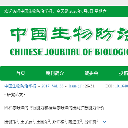
欢迎访问中国生物防治学报，今天是
2026年8月8日 星期六
首页
期刊简介
编委会
投稿
中国生物防治学报
››
2017
,
Vol. 33
››
Issue (1)
: 26-31.
DOI:
10.1640
• 研究论文 •
四种赤眼蜂的飞行能力和稻螟赤眼蜂的田间扩散能力评价
1
1
2
1
3
1
田俊策
, 王子辰
, 王国荣
, 郑许松
, 臧连生
, 吕仲贤