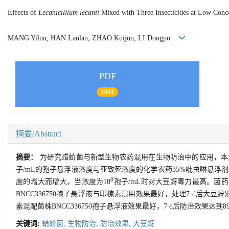
Effects of
Lecanicillium lecanii
Mixed with Three Insecticides at Low Conce
MANG Yilun, HAN Lanlan, ZHAO Kuijun, LI Dongpo
PDF
1043
摘要/Abstract
摘要：
为研究蜡蚧菌与新型生物农药混用在生物防治中的应用，本文采
子/mL的孢子悬浮液浓度与亚致死浓度的化学农药35%吡虫啉悬浮
8
度的增大而增大，当浓度为10
孢子/mL时对大豆蚜毒力最高。菌药
BNCC336750孢子悬浮液与印楝素混用效果最好，处理7 d后大豆蚜
素混配菌株BNCC336750孢子悬浮液效果最好，7 d后防治效果达到89
关键词:
蜡蚧菌,
生物防治,
防治效果,
大豆蚜