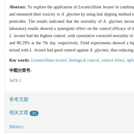
Abstract:
To explore the application of
Lecanicillium lecanii
in combinat
and measured their toxicity to
A. glycines
by using leaf dipping method in
pesticides. The results indicated that the mortality of
A. glycines
increa
laboratory results showed a synergistic effect on the control efficacy of
L. lecanii
had the highest control, with cumulative corrected mortality o
and 80.29% at the 7th day, respectively. Field experiments showed a h
mixed with
L. lecanii
had good control against
A. glycines
, thus reducing
Key words:
Lecanicillium lecanii
,
biological control,
control effect,
Aphi
中图分类号:
S476.1
参考文献
相关文章
15
Metrics