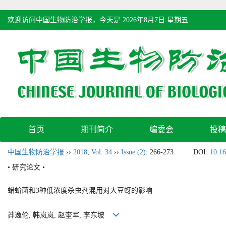
欢迎访问中国生物防治学报，今天是
2026年8月7日 星期五
首页
期刊简介
编委会
投稿
中国生物防治学报
››
2018
,
Vol. 34
››
Issue (2)
: 266-273.
DOI:
10.16
• 研究论文 •
蜡蚧菌和3种低浓度杀虫剂混用对大豆蚜的影响
莽逸伦, 韩岚岚, 赵奎军, 李东坡