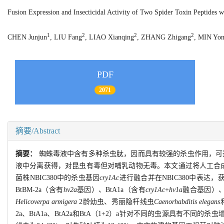
Fusion Expression and Insecticidal Activity of Two Spider Toxin Peptides
1
2
2
2
CHEN Junjun
, LIU Fang
, LIAO Xianqing
, ZHANG Zhigang
, MIN Yo
PDF
2071
摘要/Abstract
摘要：
蜘蛛毒液中含有多种杀虫肽，因而具有较强的杀虫作用，可迅速杀
液中分离获得，对昆虫有毒但对哺乳动物无毒。本文通过将人工合
菌株NBIC380中的杀虫基因
cry1Ac
进行融合并在NBIC380中表达，
BtBM-2a（含有
hv2a
基因）、BtA1a（含有
cry1Ac
+
hv1a
融合基因）、B
Helicoverpa armigera
2龄幼虫、秀丽隐杆线虫
Caenorhabditis elegans
2a、BtA1a、BtA2a和BtA（1+2）a针对不同的虫源具有不同