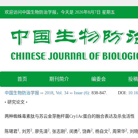
欢迎访问中国生物防治学报，今天是
2026年8月7日 星期五
首页
期刊简介
编委会
投稿
中国生物防治学报
››
2018
,
Vol. 34
››
Issue (6)
: 838-847.
DOI:
10.16
• 研究论文 •
两种蜘蛛毒素肽与苏云金芽胞杆菌Cry1Ac蛋白的融合表达及杀虫活性
1
2
2
2
2
2
2
2
陈珺君
, 刘芳
, 廖先清
, 张志刚
, 闵勇
, 饶犇
, 杨自文
, 周荣华
, 刘