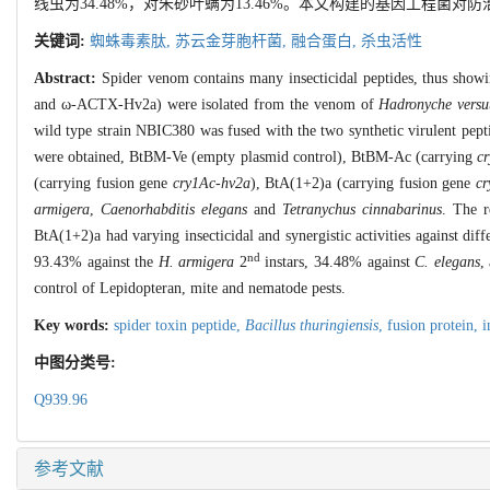
线虫为34.48%，对朱砂叶螨为13.46%。本文构建的基因工程
关键词:
蜘蛛毒素肽,
苏云金芽胞杆菌,
融合蛋白,
杀虫活性
Abstract:
Spider venom contains many insecticidal peptides, thus showin
and ω-ACTX-Hv2a) were isolated from the venom of
Hadronyche versu
wild type strain NBIC380 was fused with the two synthetic virulent pept
were obtained, BtBM-Ve (empty plasmid control), BtBM-Ac (carrying
c
(carrying fusion gene
cry1Ac-hv2a
), BtA(1+2)a (carrying fusion gene
cr
armigera
,
Caenorhabditis elegans
and
Tetranychus cinnabarinus
. The r
BtA(1+2)a had varying insecticidal and synergistic activities against diff
nd
93.43% against the
H. armigera
2
instars, 34.48% against
C. elegans
,
control of Lepidopteran, mite and nematode pests.
Key words:
spider toxin peptide,
Bacillus thuringiensis
,
fusion protein,
i
中图分类号:
Q939.96
参考文献