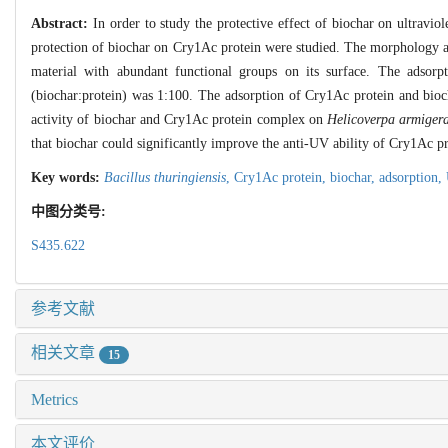
Abstract:
In order to study the protective effect of biochar on ultravi
protection of biochar on Cry1Ac protein were studied. The morphology 
material with abundant functional groups on its surface. The adsorp
(biochar:protein) was 1:100. The adsorption of Cry1Ac protein and bioc
activity of biochar and Cry1Ac protein complex on
Helicoverpa armiger
that biochar could significantly improve the anti-UV ability of Cry1Ac p
Key words:
Bacillus thuringiensis
,
Cry1Ac protein,
biochar,
adsorption,
中图分类号:
S435.622
参考文献
相关文章
15
Metrics
本文评价