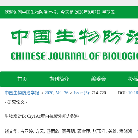
欢迎访问中国生物防治学报，今天是
2026年8月7日 星期五
首页
期刊简介
编委会
投稿
中国生物防治学报
››
2020
,
Vol. 36
››
Issue (5)
: 714-720.
DOI:
10.16
• 研究论文 •
生物炭对Bt Cry1Ac蛋白抗紫外能力影响
饶文华, 占亚婷, 方云, 游雨欣, 聂丹玥, 郭雪萍, 张顶洋, 关雄, 潘晓鸿