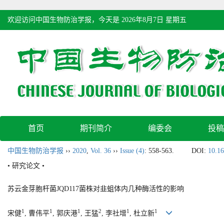
欢迎访问中国生物防治学报，今天是
2026年8月7日 星期五
首页
期刊简介
编委会
投稿
中国生物防治学报
››
2020
,
Vol. 36
››
Issue (4)
: 558-563.
DOI:
10.16
• 研究论文 •
苏云金芽胞杆菌JQD117菌株对韭蛆体内几种酶活性的影响
1
1
1
2
1
1
宋健
, 曹伟平
, 郭庆港
, 王猛
, 李社增
, 杜立新