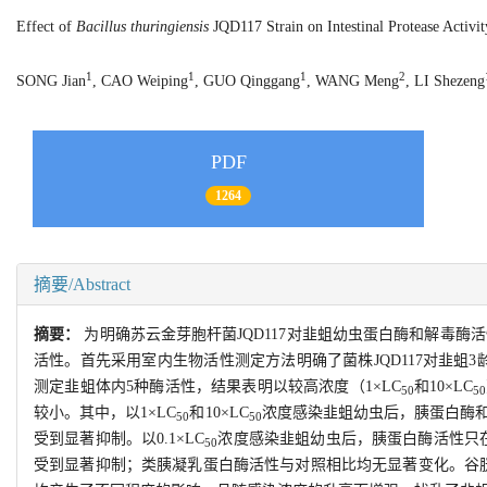
Effect of
Bacillus thuringiensis
JQD117 Strain on Intestinal Protease Activi
1
1
1
2
SONG Jian
, CAO Weiping
, GUO Qinggang
, WANG Meng
, LI Shezeng
PDF
1264
摘要/Abstract
摘要：
为明确苏云金芽胞杆菌JQD117对韭蛆幼虫蛋白酶和解毒酶
活性。首先采用室内生物活性测定方法明确了菌株JQD117对韭蛆3龄幼
测定韭蛆体内5种酶活性，结果表明以较高浓度（1×LC
和10×LC
50
50
较小。其中，以1×LC
和10×LC
浓度感染韭蛆幼虫后，胰蛋白酶和乙
50
50
受到显著抑制。以0.1×LC
浓度感染韭蛆幼虫后，胰蛋白酶活性只在3
50
受到显著抑制；类胰凝乳蛋白酶活性与对照相比均无显著变化。谷胱甘