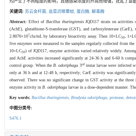
均产生了不同程度的影响，且随感染浓度的升高而增强，扰乱了韭蛆
关键词:
苏云金杆菌,
韭菜迟眼蕈蚊,
蛋白酶,
解毒酶
Abstract:
Effect of
Bacillus thuringiensis
JQD117 strain on activities 
(AchE), glutathione-S-transferase (GST), and carboxylesterase (CarE),
7
2.8070×10
cfu/mL by laboratory bioactivity assay. Then 10×LC
, 1×L
50
five enzymes were measured to the samples regularly collected from the
10×LC
) of JQD117, enzyme activities varied relatively widely. Amo
50
and AchE activities increased significantly at 24-36 h and 6-60 h compa
rd
control group. When the
B. odoriphaga
3
instar larvae were infected 
only at 36 h and at 12-48 h, respectively; CarE activity was significantl
observed. There was no significant change in GST activity at the three 
enzyme activity in
B. odoriphaga
larvae in a dose-dependent manner. The 
Key words:
Bacillus thuringiensis
,
Bradysia odoriphaga
,
protease,
detox
中图分类号:
S476.1