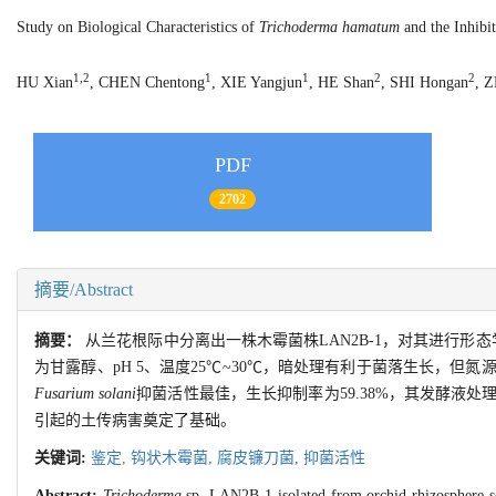
Study on Biological Characteristics of
Trichoderma hamatum
and the Inhib
1,2
1
1
2
2
HU Xian
, CHEN Chentong
, XIE Yangjun
, HE Shan
, SHI Hongan
, 
PDF
2702
摘要/Abstract
摘要：
从兰花根际中分离出一株木霉菌株LAN2B-1，对其进行形
为甘露醇、pH 5、温度25℃~30℃，暗处理有利于菌落生长，
Fusarium solani
抑菌活性最佳，生长抑制率为59.38%，其发酵
引起的土传病害奠定了基础。
关键词:
鉴定,
钩状木霉菌,
腐皮镰刀菌,
抑菌活性
Abstract:
Trichoderma
sp. LAN2B-1 isolated from orchid rhizosphere so