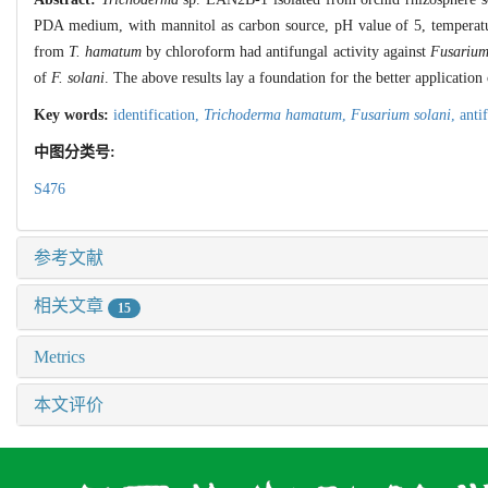
PDA medium, with mannitol as carbon source, pH value of 5, temperatu
from
T. hamatum
by chloroform had antifungal activity against
Fusarium
of
F. solani
. The above results lay a foundation for the better application
Key words:
identification,
Trichoderma hamatum
,
Fusarium solani
,
anti
中图分类号:
S476
参考文献
相关文章
15
Metrics
本文评价