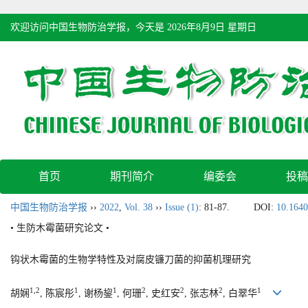
欢迎访问中国生物防治学报，今天是
2026年8月9日 星期日
首页
期刊简介
编委会
投稿
中国生物防治学报
››
2022
,
Vol. 38
››
Issue (1)
: 81-87.
DOI:
10.1640
• 生防木霉菌研究论文 •
钩状木霉菌的生物学特性及对腐皮镰刀菌的抑菌机理研究
1,2
1
1
2
2
2
1
胡娴
, 陈宸彤
, 谢杨鋆
, 何珊
, 史红安
, 张志林
, 白翠华