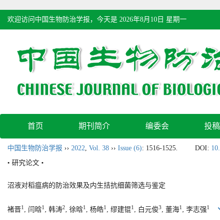
欢迎访问中国生物防治学报，今天是
2026年8月10日 星期一
首页
期刊简介
编委会
投稿
中国生物防治学报
››
2022
,
Vol. 38
››
Issue (6)
: 1516-1525.
DOI:
10
• 研究论文 •
沼液对稻瘟病的防治效果及内生拮抗细菌筛选与鉴定
1
1
2
1
1
1
3
1
1
褚晋
, 闫晗
, 韩涛
, 徐晗
, 杨皓
, 缪建锟
, 白元俊
, 董海
, 李志强