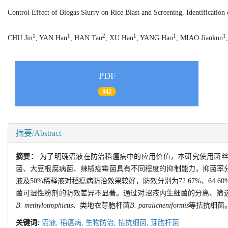
Control Effect of Biogas Slurry on Rice Blast and Screening, Identification
1
1
2
1
1
1
CHU Jin
, YAN Han
, HAN Tao
, XU Han
, YANG Hao
, MIAO Jiankun
PDF
842
摘要/Abstract
摘要：
为了明确沼液在防治稻瘟病中的应用价值，本研究使用菌丝
菌、大豆根腐病菌、辣椒疫霉菌具有不同程度的抑制能力，抑菌率分别为90
液及50%稀释液对稻瘟病防治效果较好，防效分别为72.67%、64.6
菌可湿性粉剂的防效差异不显著。通过对沼液内生细菌的分离、筛
B. methylotrophicus
、类地衣芽胞杆菌
B. paralicheniformis
等拮抗细菌
关键词:
沼液,
稻瘟病,
生物防治,
拮抗细菌,
芽胞杆菌