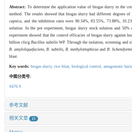
Abstract:
To determine the application value of biogas slurry in the con
method. The results showed that biogas slurry had different degrees of 
capsica
, and the inhibition rates were 90.34%, 83.55%, 73.88%, 10.23% 
solution. In the pot experiment, biogas slurry stock solution and 50% d
experiment showed that the control efficacies of biogas slurry against le
billion cfu/g
Bacillus subtilis
WP. Through the isolation, screening and ide
B. amyloliquefaciens
,
B. subtilis
,
B. methylotrophicus
and
B. licheniformi
blast.
Key words:
biogas slurry,
rice blast,
biological control,
antagonistic bact
中图分类号:
S476.9
参考文献
相关文章
15
Metrics