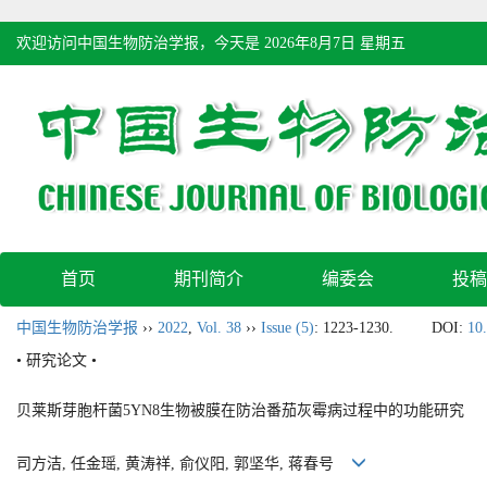
欢迎访问中国生物防治学报，今天是
2026年8月7日 星期五
首页
期刊简介
编委会
投稿
中国生物防治学报
››
2022
,
Vol. 38
››
Issue (5)
: 1223-1230.
DOI:
10
• 研究论文 •
贝莱斯芽胞杆菌5YN8生物被膜在防治番茄灰霉病过程中的功能研究
司方洁, 任金瑶, 黄涛祥, 俞仪阳, 郭坚华, 蒋春号