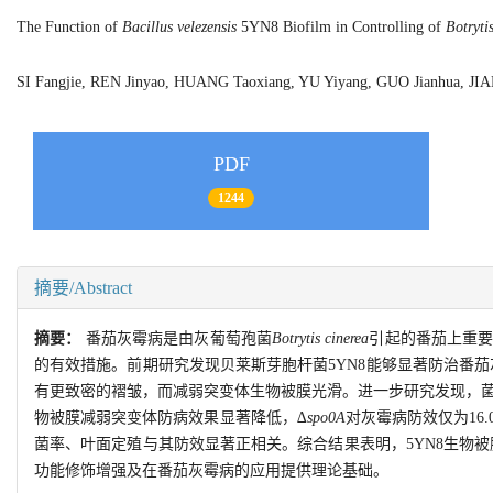
The Function of
Bacillus velezensis
5YN8 Biofilm in Controlling of
Botryti
SI Fangjie, REN Jinyao, HUANG Taoxiang, YU Yiyang, GUO Jianhua,
PDF
1244
摘要/Abstract
摘要：
番茄灰霉病是由灰葡萄孢菌
Botrytis cinerea
引起的番茄上重
的有效措施。前期研究发现贝莱斯芽胞杆菌5YN8能够显著防治番
有更致密的褶皱，而减弱突变体生物被膜光滑。进一步研究发现，菌株
物被膜减弱突变体防病效果显著降低，∆
spo0A
对灰霉病防效仅为16
菌率、叶面定殖与其防效显著正相关。综合结果表明，5YN8生物
功能修饰增强及在番茄灰霉病的应用提供理论基础。