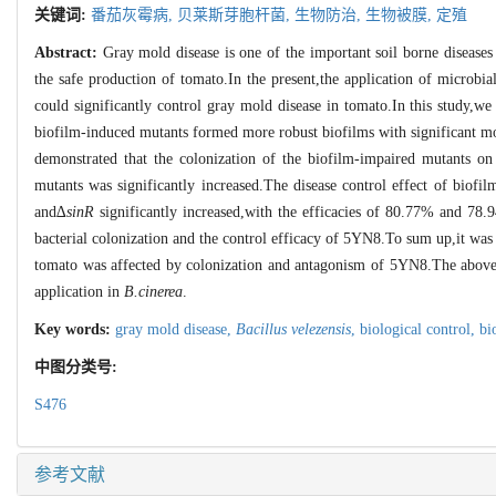
关键词:
番茄灰霉病,
贝莱斯芽胞杆菌,
生物防治,
生物被膜,
定殖
Abstract:
Gray mold disease is one of the important soil borne disease
the safe production of tomato.In the present,the application of microbia
could significantly control gray mold disease in tomato.In this study,we
biofilm-induced mutants formed more robust biofilms with significant mo
demonstrated that the colonization of the biofilm-impaired mutants on 
mutants was significantly increased.The disease control effect of biofi
and∆
sinR
significantly increased,with the efficacies of 80.77% and 78.94
bacterial colonization and the control efficacy of 5YN8.To sum up,it was
tomato was affected by colonization and antagonism of 5YN8.The above re
application in
B.cinerea
.
Key words:
gray mold disease,
Bacillus velezensis
,
biological control,
bi
中图分类号:
S476
参考文献