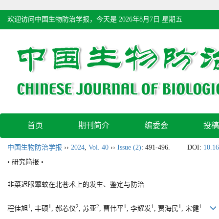
欢迎访问中国生物防治学报，今天是
2026年8月7日 星期五
首页
期刊简介
编委会
投稿
中国生物防治学报
››
2024
,
Vol. 40
››
Issue (2)
: 491-496.
DOI:
10.16
• 研究简报 •
韭菜迟眼蕈蚊在北苍术上的发生、鉴定与防治
1
1
2
2
1
1
1
1
程佳旭
, 丰硕
, 郝芯仪
, 苏亚
, 曹伟平
, 李耀发
, 贾海民
, 宋健