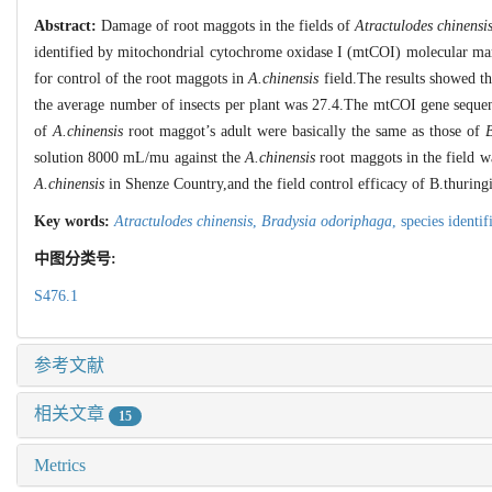
Abstract:
Damage of root maggots in the fields of
Atractulodes chinensi
identified by mitochondrial cytochrome oxidase I (mtCOI) molecular mark
for control of the root maggots in
A.chinensis
field.The results showed t
the average number of insects per plant was 27.4.The mtCOI gene seque
of
A.chinensis
root maggot’s adult were basically the same as those of
solution 8000 mL/mu against the
A.chinensis
root maggots in the field w
A.chinensis
in Shenze Country,and the field control efficacy of B.thuring
Key words:
Atractulodes chinensis
,
Bradysia odoriphaga
,
species identif
中图分类号:
S476.1
参考文献
相关文章
15
Metrics