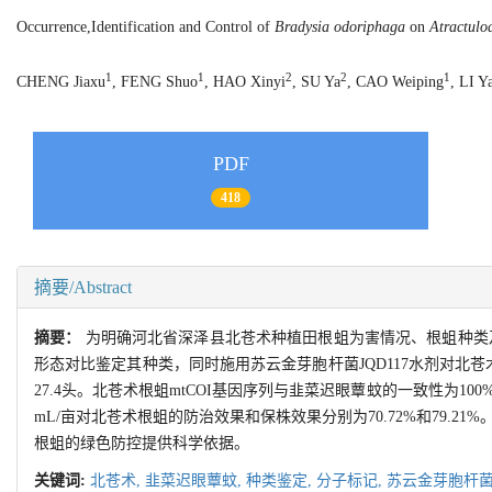
Occurrence,Identification and Control of
Bradysia odoriphaga
on
Atractulo
1
1
2
2
1
CHENG Jiaxu
, FENG Shuo
, HAO Xinyi
, SU Ya
, CAO Weiping
, LI Y
PDF
418
摘要/Abstract
摘要：
为明确河北省深泽县北苍术种植田根蛆为害情况、根蛆种类及
形态对比鉴定其种类，同时施用苏云金芽胞杆菌JQD117水剂对北苍
27.4头。北苍术根蛆mtCOI基因序列与韭菜迟眼蕈蚊的一致性为1
mL/亩对北苍术根蛆的防治效果和保株效果分别为70.72%和79.
根蛆的绿色防控提供科学依据。
关键词:
北苍术,
韭菜迟眼蕈蚊,
种类鉴定,
分子标记,
苏云金芽胞杆菌