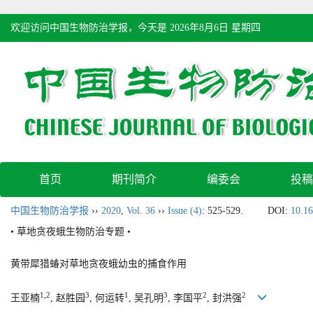
欢迎访问中国生物防治学报，今天是
2026年8月6日 星期四
首页
期刊简介
编委会
投稿
中国生物防治学报
››
2020
,
Vol. 36
››
Issue (4)
: 525-529.
DOI:
10.16
• 草地贪夜蛾生物防治专题 •
黄带犀猎蝽对草地贪夜蛾幼虫的捕食作用
1,2
3
1
3
2
2
王亚楠
, 赵胜园
, 何运转
, 吴孔明
, 李国平
, 封洪强