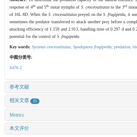
th
th
rd
response of 4
and 5
instar nymphs of
S. croceouittatus
to the 3
insta
of 16L:8D. When the
S. croceouittatus
preyed on the
S. frugiperda
, it u
sometimes the predator transferred to attack another prey before a comp
attacking efficiency of 1.159 and 2.913, handling time of 0.297 d and 0
potential for the control of
S. frugiperda
.
Key words:
Sycanus croceouittatus
,
Spodoptera frugiperda
,
predation,
bi
中图分类号:
S476.2
参考文献
相关文章
15
Metrics
本文评价