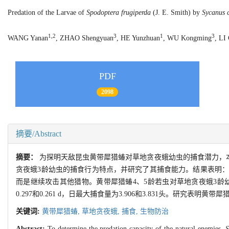
Predation of the Larvae of
Spodoptera frugiperda
(J. E. Smith) by
Sycanus c
1,2
3
1
3
WANG Yanan
, ZHAO Shengyuan
, HE Yunzhuan
, WU Kongming
, LI
PDF
2098
摘要/Abstract
摘要：
为探明天敌昆虫黄带犀猎蝽对草地贪夜蛾幼虫的捕食潜力，本试
贪夜蛾3龄幼虫的捕食行为特点，并研究了其捕食能力。结果表明
而是继续攻击其他猎物。黄带犀猎蝽4、5龄若虫对草地贪夜蛾3龄幼虫的
0.297和0.261 d，日最大捕食量为3.906和3.831头。研究
关键词:
黄带犀猎蝽,
草地贪夜蛾,
捕食,
生物防治
Abstract:
To determine the predation capacity of the natural enemies,
S