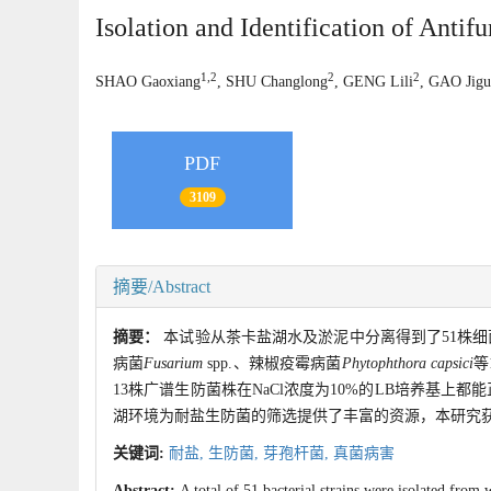
Isolation and Identification of Antif
1,2
2
2
SHAO Gaoxiang
, SHU Changlong
, GENG Lili
, GAO Jig
PDF
3109
摘要/Abstract
摘要：
本试验从茶卡盐湖水及淤泥中分离得到了51株细菌，
病菌
Fusarium
spp.、辣椒疫霉病菌
Phytophthora capsici
等
13株广谱生防菌株在NaCl浓度为10%的LB培养基上都能
湖环境为耐盐生防菌的筛选提供了丰富的资源，本研究
关键词:
耐盐,
生防菌,
芽孢杆菌,
真菌病害
Abstract:
A total of 51 bacterial strains were isolated from