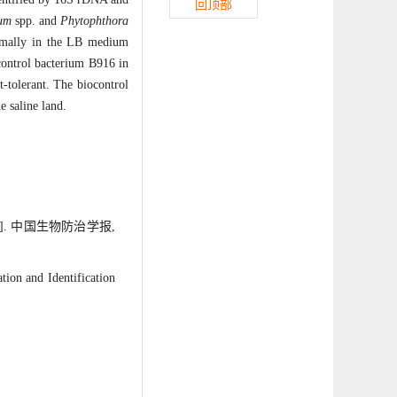
回顶部
ium
spp. and
Phytophthora
normally in the LB medium
control bacterium B916 in
-tolerant. The biocontrol
e saline land.
]. 中国生物防治学报,
n and Identification