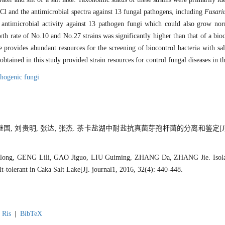
l and the antimicrobial spectra against 13 fungal pathogens, including
Fusar
ed antimicrobial activity against 13 pathogen fungi which could also grow 
h rate of No.10 and No.27 strains was significantly higher than that of a bio
ovides abundant resources for the screening of biocontrol bacteria with salt
 obtained in this study provided strain resources for control fungal diseases in th
thogenic fungi
高继国, 刘贵明, 张达, 张杰. 茶卡盐湖中耐盐抗真菌芽孢杆菌的分离和鉴定[J
ng, GENG Lili, GAO Jiguo, LIU Guiming, ZHANG Da, ZHANG Jie. Isolatio
lt-tolerant in Caka Salt Lake[J]. journal1, 2016, 32(4): 440-448.
Ris
|
BibTeX