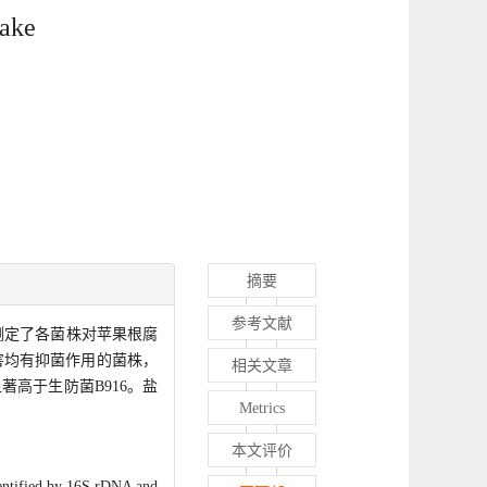
Lake
摘要
参考文献
测定了各菌株对苹果根腐
病害均有抑菌作用的菌株，
相关文章
显著高于生防菌B916。盐
Metrics
本文评价
identified by 16S rDNA and