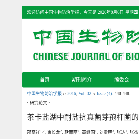
欢迎访问中国生物防治学报，今天是
2026年8月6日 星期四
首页
期刊简介
编委会
中国生物防治学报
››
2016
,
Vol. 32
››
Issue (4)
: 440-448.
• 研究论文 •
茶卡盐湖中耐盐抗真菌芽孢杆菌的
1,2
2
2
1
3
1
邵高祥
, 束长龙
, 耿丽丽
, 高继国
, 刘贵明
, 张达
, 张杰