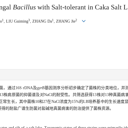
ungal
Bacillus
with Salt-tolerant in Caka Salt 
1
3
1
2
uo
, LIU Guiming
, ZHANG Da
, ZHANG Jie
通过16S rDNA及
gyrB
基因测序分析初步确定了菌株的分类地位，并
13株病原菌的抑菌谱及对NaCl的耐受性。共筛选获得13株对13种真菌
正常生长，其中菌株10和27在NaCl浓度为15%的LB培养基中的生长速度
获得的耐盐广谱生防菌对盐碱地真菌病害的防治提供了菌株资源。
 water and silt of a salt lake. Taxonomic status of these strains were primarily 