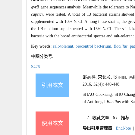
gyrB
gene sequences analysis. Meanwhile the tolerance to NaC
capsici
, were tested. A total of 13 bacterial strains show
supplemented with 10% NaCl. Among these strains, the growt
the LB medium supplemented with 15% NaCl. The salt lake pr
bacteria with the broad antibacterial spectra and salt-tolerant
Key words:
salt-tolerant,
biocontrol bacterium,
Bacillus
,
pa
中图分类号:
S476
邵高祥, 束长龙, 耿丽丽, 
2016, 32(4): 440-448.
引用本文
SHAO Gaoxiang, SHU Changlo
of Antifungal
Bacillus
with Sa
/
收藏文章
0
/
推荐
使用本文
导出引用管理器
EndNote
|