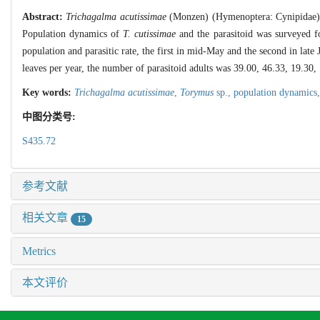
Abstract:
Trichagalma acutissimae
(Monzen) (Hymenoptera: Cynipidae) 
Population dynamics of
T. cutissimae
and the parasitoid was surveyed 
population and parasitic rate, the first in mid-May and the second in late
leaves per year, the number of parasitoid adults was 39.00, 46.33, 19.30
Key words:
Trichagalma acutissimae
,
Torymus
sp.,
population dynamics
中图分类号:
S435.72
参考文献
相关文章
15
Metrics
本文评价