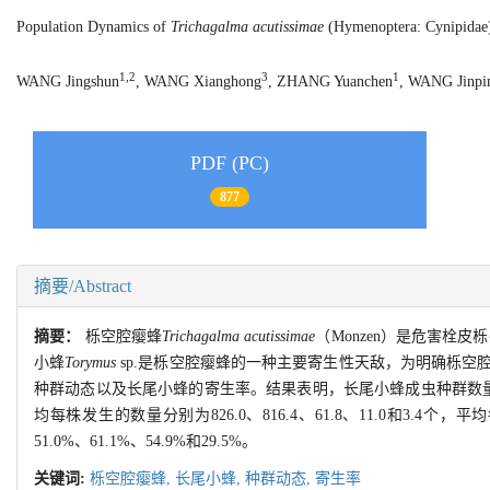
Population Dynamics of
Trichagalma acutissimae
(Hymenoptera: Cynipidae
1,2
3
1
WANG Jingshun
, WANG Xianghong
, ZHANG Yuanchen
, WANG Jinpi
PDF (PC)
877
摘要/Abstract
摘要：
栎空腔瘿蜂
Trichagalma acutissimae
（Monzen）是危害栓皮栎
小蜂
Torymus
sp.是栎空腔瘿蜂的一种主要寄生性天敌，为明确栎
种群动态以及长尾小蜂的寄生率。结果表明，长尾小蜂成虫种群数量及
均每株发生的数量分别为826.0、816.4、61.8、11.0和3.4个，
51.0%、61.1%、54.9%和29.5%。
关键词:
栎空腔瘿蜂,
长尾小蜂,
种群动态,
寄生率