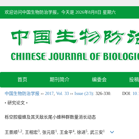
欢迎访问中国生物防治学报，今天是
2026年8月8日 星期六
首页
期刊简介
编委会
投稿
中国生物防治学报
››
2017
,
Vol. 33
››
Issue (2/3)
: 326-330.
DOI:
10.
• 研究论文 •
栎空腔瘿蜂及其天敌长尾小蜂种群数量消长动态
1,2
3
1
4
5
1
王景顺
, 王相宏
, 张元臣
, 王金平
, 徐进
, 武三安