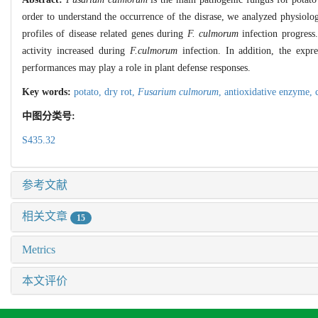
order to understand the occurrence of the disrase, we analyzed physiolo
profiles of disease related genes during
F. culmorum
infection progress
activity increased during
F.culmorum
infection. In addition, the expre
performances may play a role in plant defense responses.
Key words:
potato,
dry rot,
Fusarium culmorum
,
antioxidative enzyme,
中图分类号:
S435.32
参考文献
相关文章
15
Metrics
本文评价