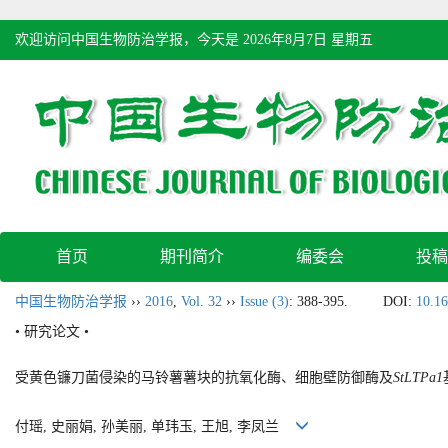
欢迎访问中国生物防治学报，今天是
2026年8月7日 星期五
首页
期刊简介
编委会
投稿
中国生物防治学报
››
2016
,
Vol. 32
››
Issue (3)
: 388-395.
DOI:
10.16
• 研究论文 •
受黄色镰刀菌侵染的马铃薯薯块的抗氧化酶、细胞壁防御酶及
StLTPa1
付瑶, 史丽娟, 孙美丽, 单玮玉, 王旭, 李凤兰