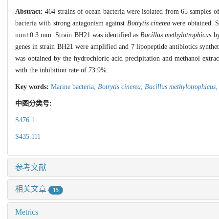
Abstract:
464 strains of ocean bacteria were isolated from 65 samples 
bacteria with strong antagonism against
Botrytis cinerea
were obtained. St
mm±0.3 mm. Strain BH21 was identified as
Bacillus methylotrophicus
by
genes in strain BH21 were amplified and 7 lipopeptide antibiotics synthe
was obtained by the hydrochloric acid precipitation and methanol extrac
with the inhibition rate of 73.9%.
Key words:
Marine bacteria,
Botrytis cinerea
,
Bacillus methylotrophicus
中图分类号:
S476.1
S435.111
参考文献
相关文章
15
Metrics