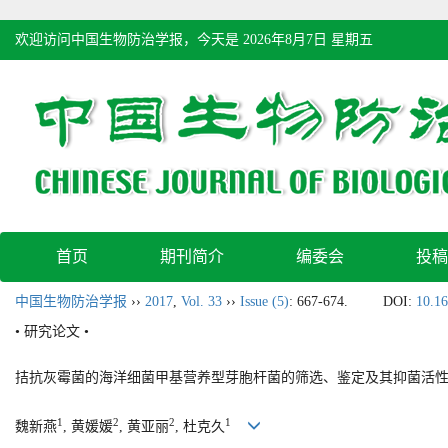
欢迎访问中国生物防治学报，今天是
2026年8月7日 星期五
首页
期刊简介
编委会
投稿
中国生物防治学报
››
2017
,
Vol. 33
››
Issue (5)
: 667-674.
DOI:
10.16
• 研究论文 •
拮抗灰霉菌的海洋细菌甲基营养型芽胞杆菌的筛选、鉴定及其抑菌活
1
2
2
1
魏新燕
, 黄媛媛
, 黄亚丽
, 杜克久