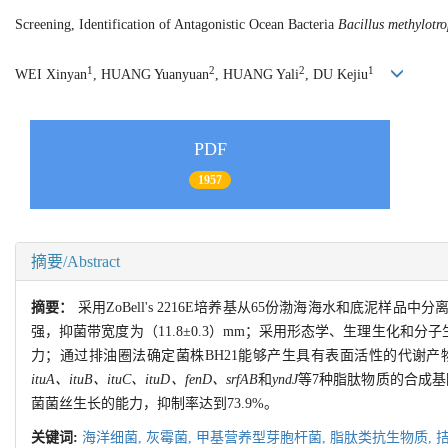
Screening, Identification of Antagonistic Ocean Bacteria
Bacillus methylotr
1
2
2
1
WEI Xinyan
, HUANG Yuanyuan
, HUANG Yali
, DU Kejiu
PDF
1957
摘要/Abstract
摘要：
采用ZoBell's 2216E培养基从65份渤海海水和底泥
强，抑菌带宽度为（11.8±0.3）mm；采用形态学、生理生化和分
力；通过排油圈法确定菌株BH21能够产生具有表面活性的代谢产
ituA、ituB、ituC、ituD、fenD、srfAB
和
yndJ
等7种脂肽物质的合成基
菌菌丝生长的能力，抑制率达到73.9%。
关键词:
海洋细菌,
灰霉菌,
甲基营养型芽胞杆菌,
脂肽类抗生物质,