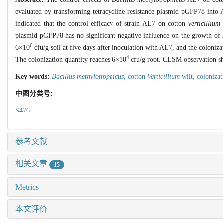
evaluated by transforming tetracycline resistance plasmid pGFP78 into
indicated that the control efficacy of strain AL7 on cotton
verticillium
w
plasmid pGFP78 has no significant negative influence on the growth of A
6
6×10
cfu/g soil at five days after inoculation with AL7, and the coloniz
4
The colonization quantity reaches 6×10
cfu/g root. CLSM observation sho
Key words:
Bacillus methylotrophicus
,
cotton
Verticillium
wilt,
colonizat
中图分类号:
S476
参考文献
相关文章
15
Metrics
本文评价