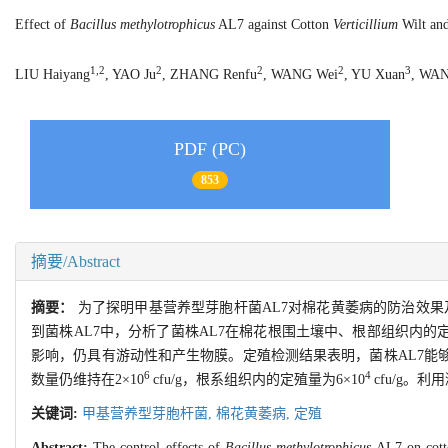
Effect of
Bacillus methylotrophicus
AL7 against Cotton
Verticillium
Wilt and
1,2
2
2
2
3
LIU Haiyang
, YAO Ju
, ZHANG Renfu
, WANG Wei
, YU Xuan
, WA
PDF (PC)
853
摘要/Abstract
摘要：
为了探明甲基营养型芽胞杆菌AL7对棉花黄萎病的防治效果
到菌株AL7中，分析了菌株AL7在棉花根围土壤中、根部组织内的定
影响，仍具有游动性和产生物膜。定殖检测结果表明，菌株AL7能够
6
4
数量仍维持在2×10
cfu/g，根系组织内的定殖量为6×10
cfu/g
关键词:
甲基营养型芽胞杆菌,
棉花黄萎病,
定殖
Abstract:
The control effects of
Bacillus methylotrophicus
AL7 on cot