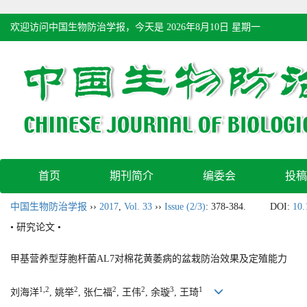
欢迎访问中国生物防治学报，今天是
2026年8月10日 星期一
首页
期刊简介
编委会
投稿
中国生物防治学报
››
2017
,
Vol. 33
››
Issue (2/3)
: 378-384.
DOI:
10.
• 研究论文 •
甲基营养型芽胞杆菌AL7对棉花黄萎病的盆栽防治效果及定殖能力
1,2
2
2
2
3
1
刘海洋
, 姚举
, 张仁福
, 王伟
, 余璇
, 王琦