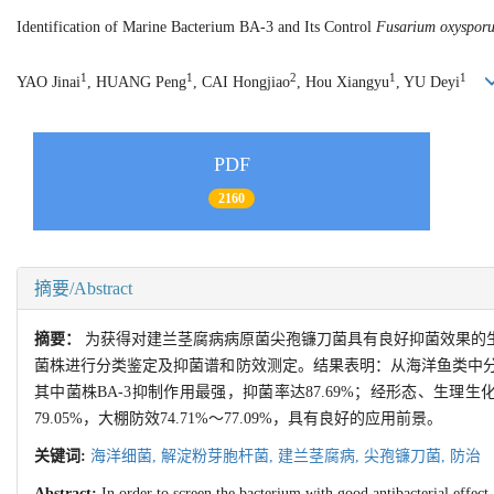
Identification of Marine Bacterium BA-3 and Its Control
Fusarium oxyspor
1
1
2
1
1
YAO Jinai
, HUANG Peng
, CAI Hongjiao
, Hou Xiangyu
, YU Deyi
PDF
2160
摘要/Abstract
摘要：
为获得对建兰茎腐病病原菌尖孢镰刀菌具有良好抑菌效果的
菌株进行分类鉴定及抑菌谱和防效测定。结果表明：从海洋鱼类中分离获
其中菌株BA-3抑制作用最强，抑菌率达87.69%；经形态、生
79.05%，大棚防效74.71%～77.09%，具有良好的应用前景。
关键词:
海洋细菌,
解淀粉芽胞杆菌,
建兰茎腐病,
尖孢镰刀菌,
防治
Abstract:
In order to screen the bacterium with good antibacterial effect