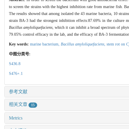
to screen the strains with the highest inhibition rate from marine fish. Ba
The results showed that among isolated the 43 marine bacteria, 10 strains
strain BA-3 had the strongest inhibition effects:87.69% in the culture 
Bacillus amyloliquefaciens
, which it can inhibit a broad spectrum of phy
79.05% control efficacy in the lab, and the efficacy of BA-3 fermentatio
Key words:
marine bacterium,
Bacillus amyloliquefaciens
,
stem rot on
C
中图分类号:
S436.8
S476+.1
参考文献
相关文章
15
Metrics