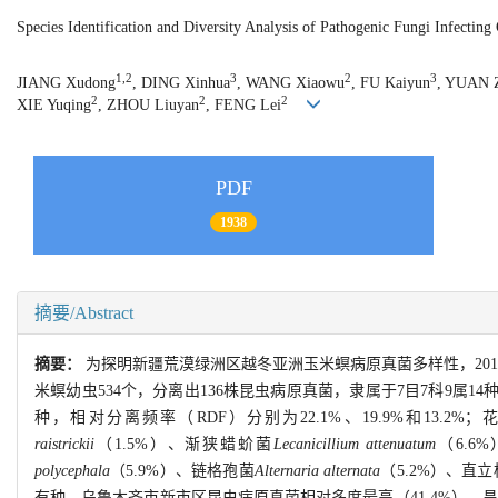
Species Identification and Diversity Analysis of Pathogenic Fungi Infectin
1,2
3
2
3
JIANG Xudong
, DING Xinhua
, WANG Xiaowu
, FU Kaiyun
, YUAN 
2
2
2
XIE Yuqing
, ZHOU Liuyan
, FENG Lei
PDF
1938
摘要/Abstract
摘要：
为探明新疆荒漠绿洲区越冬亚洲玉米螟病原真菌多样性，2019
米螟幼虫534个，分离出136株昆虫病原真菌，隶属于7目7科9属1
种，相对分离频率（RDF）分别为22.1%、19.9%和13.2%
raistrickii
（1.5%）、渐狭蜡蚧菌
Lecanicillium attenuatum
（6.6
polycephala
（5.9%）、链格孢菌
Alternaria alternata
（5.2%）、直
有种。乌鲁木齐市新市区昆虫病原真菌相对多度最高（41.4%），昌