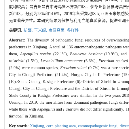
度均较高；昌吉州昌吉市与乌鲁木齐新市区、伊犁州新源县与昌吉
新市区，分别为28%和14.6%，2019年各采集地区间亚洲玉米
无显著差异性。本研究结果为保护与利用当地真菌资源，促进亚洲
关键词:
新疆,
玉米螟,
病原真菌,
多样性
Abstract:
The diversity of pathogenic fungi resources of overwinteri
prefectures in Xinjiang. A total of 136 entomopathogenic pathogens wer
them,
Aspergillus nomius
(22.1%),
Beauveria bassiana
(19.9%), and
raistrickii
(1.5%),
Lecanicillium attenuatum
(6.6%),
Fusarium equiseti
(2.9%) were common species;
Fusarium solani
(0.7%) was a rare specie
City in Changji Prefecture (21.4%), Horgos City in Ili Prefecture (15
(10)>Shule County, Kashgar Prefecture (6)>District of Xinshi in Urumqi
Changji City in Changji Prefecture and the District of Xinshi in Urumqi
Shule County in Kashgar Prefecture were similar. In the two years 2019
Urumqi. In 2019, the mortalities from dominant pathogenic fungi differe
while those with
Aspergillus
and
Fusarium
did not differ significantly. T
furnacali
in Xinjiang.
Key words:
Xinjiang,
corn planting area,
entomopathogenic fungi,
diver