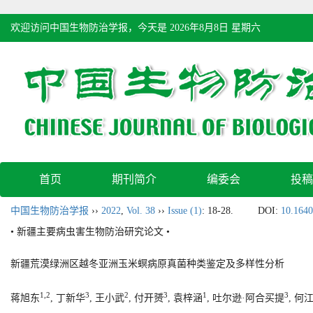
欢迎访问中国生物防治学报，今天是
2026年8月8日 星期六
首页
期刊简介
编委会
投稿
中国生物防治学报
››
2022
,
Vol. 38
››
Issue (1)
: 18-28.
DOI:
10.1640
• 新疆主要病虫害生物防治研究论文 •
新疆荒漠绿洲区越冬亚洲玉米螟病原真菌种类鉴定及多样性分析
1,2
3
2
3
1
3
蒋旭东
, 丁新华
, 王小武
, 付开赟
, 袁梓涵
, 吐尔逊·阿合买提
, 何