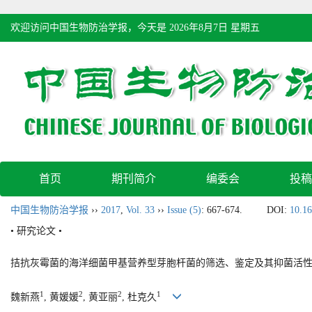
欢迎访问中国生物防治学报，今天是
2026年8月7日 星期五
首页
期刊简介
编委会
投稿
中国生物防治学报
››
2017
,
Vol. 33
››
Issue (5)
: 667-674.
DOI:
10.16
• 研究论文 •
拮抗灰霉菌的海洋细菌甲基营养型芽胞杆菌的筛选、鉴定及其抑菌活
1
2
2
1
魏新燕
, 黄媛媛
, 黄亚丽
, 杜克久