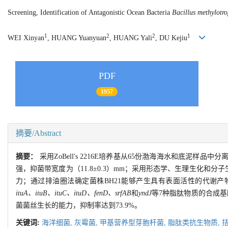
Screening, Identification of Antagonistic Ocean Bacteria
Bacillus methylotr
1
2
2
1
WEI Xinyan
, HUANG Yuanyuan
, HUANG Yali
, DU Kejiu
PDF
1957
摘要/Abstract
摘要：
采用ZoBell's 2216E培养基从65份渤海海水和底泥
强，抑菌带宽度为（11.8±0.3）mm；采用形态学、生理生化和分
力；通过排油圈法确定菌株BH21能够产生具有表面活性的代谢产
ituA、ituB、ituC、ituD、fenD、srfAB
和
yndJ
等7种脂肽物质的合成基
菌菌丝生长的能力，抑制率达到73.9%。
关键词:
海洋细菌,
灰霉菌,
甲基营养型芽胞杆菌,
脂肽类抗生物质,