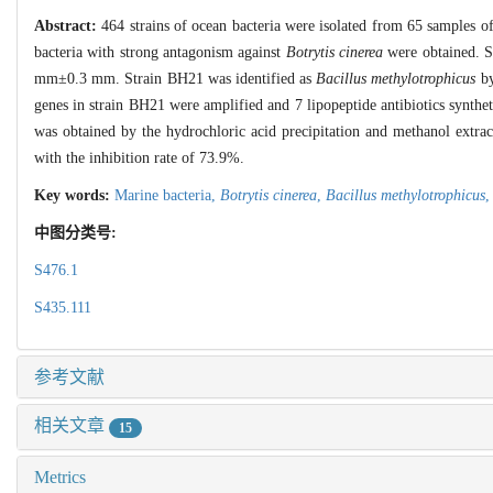
Abstract:
464 strains of ocean bacteria were isolated from 65 samples 
bacteria with strong antagonism against
Botrytis cinerea
were obtained. St
mm±0.3 mm. Strain BH21 was identified as
Bacillus methylotrophicus
by
genes in strain BH21 were amplified and 7 lipopeptide antibiotics synthe
was obtained by the hydrochloric acid precipitation and methanol extrac
with the inhibition rate of 73.9%.
Key words:
Marine bacteria,
Botrytis cinerea
,
Bacillus methylotrophicus
中图分类号:
S476.1
S435.111
参考文献
相关文章
15
Metrics