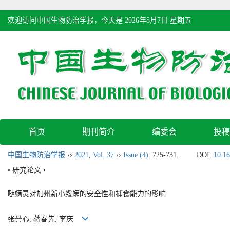
欢迎访问中国生物防治学报，今天是
2026年8月7日 星期五
首页
期刊简介
编委会
投稿
中国生物防治学报
››
2021
,
Vol. 37
››
Issue (4)
: 725-731.
DOI:
10.16
• 研究论文 •
哒螨灵对加州新小绥螨的安全性和捕食能力的影响
张誉心, 蒋春先, 李庆