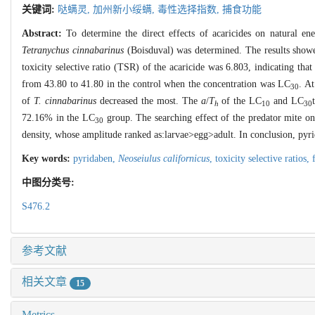
关键词:
哒螨灵,
加州新小绥螨,
毒性选择指数,
捕食功能
Abstract:
To determine the direct effects of acaricides on natural en
Tetranychus cinnabarinus
(Boisduval) was determined. The results show
toxicity selective ratio (TSR) of the acaricide was 6.803, indicating tha
from 43.80 to 41.80 in the control when the concentration was LC
. A
30
of
T. cinnabarinus
decreased the most. The
a
/
T
of the LC
and LC
h
10
30
72.16% in the LC
group. The searching effect of the predator mite on
30
density, whose amplitude ranked as:larvae>egg>adult. In conclusion, pyri
Key words:
pyridaben,
Neoseiulus californicus
,
toxicity selective ratios,
中图分类号:
S476.2
参考文献
相关文章
15
Metrics