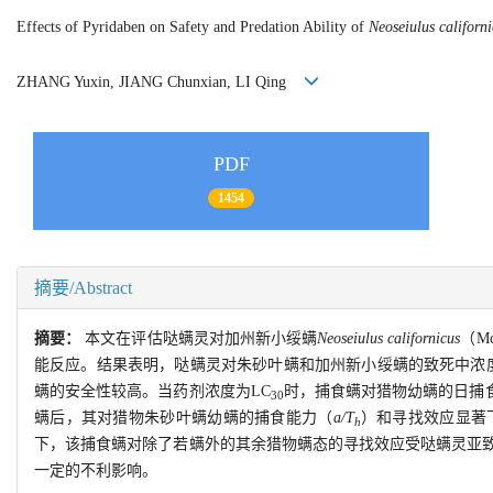
Effects of Pyridaben on Safety and Predation Ability of
Neoseiulus californ
ZHANG Yuxin, JIANG Chunxian, LI Qing
PDF
1454
摘要/Abstract
摘要：
本文在评估哒螨灵对加州新小绥螨
Neoseiulus californicus
（M
能反应。结果表明，哒螨灵对朱砂叶螨和加州新小绥螨的致死中浓度
螨的安全性较高。当药剂浓度为LC
时，捕食螨对猎物幼螨的日捕食量
30
螨后，其对猎物朱砂叶螨幼螨的捕食能力（
a/T
）和寻找效应显著
h
下，该捕食螨对除了若螨外的其余猎物螨态的寻找效应受哒螨灵亚
一定的不利影响。