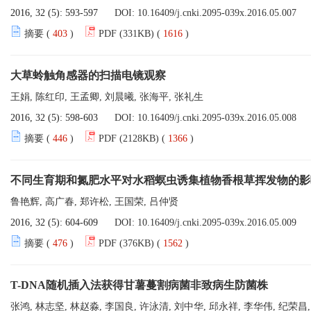
2016, 32 (5): 593-597
DOI:
10.16409/j.cnki.2095-039x.2016.05.007
摘要 (
403
)
PDF (331KB) (
1616
)
大草蛉触角感器的扫描电镜观察
王娟, 陈红印, 王孟卿, 刘晨曦, 张海平, 张礼生
2016, 32 (5): 598-603
DOI:
10.16409/j.cnki.2095-039x.2016.05.008
摘要 (
446
)
PDF (2128KB) (
1366
)
不同生育期和氮肥水平对水稻螟虫诱集植物香根草挥发物的影
鲁艳辉, 高广春, 郑许松, 王国荣, 吕仲贤
2016, 32 (5): 604-609
DOI:
10.16409/j.cnki.2095-039x.2016.05.009
摘要 (
476
)
PDF (376KB) (
1562
)
T-DNA随机插入法获得甘薯蔓割病菌非致病生防菌株
张鸿, 林志坚, 林赵淼, 李国良, 许泳清, 刘中华, 邱永祥, 李华伟, 纪荣昌