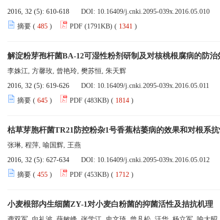
2016, 32 (5): 610-618
DOI:
10.16409/j.cnki.2095-039x.2016.05.010
摘要 (
485
)
PDF (1791KB) (
1341
)
解淀粉芽孢杆菌BA-12可湿性粉剂研制及对核桃根腐病的防治
李姝江, 方馨玫, 曾艳玲, 樊苏恒, 朱天辉
2016, 32 (5): 619-626
DOI:
10.16409/j.cnki.2095-039x.2016.05.011
摘要 (
645
)
PDF (483KB) (
1814
)
枯草芽胞杆菌TR21防控粉杂1号香蕉枯萎病的效果和对根系
张琳, 程萍, 喻国辉, 王燕
2016, 32 (5): 627-634
DOI:
10.16409/j.cnki.2095-039x.2016.05.012
摘要 (
455
)
PDF (453KB) (
1712
)
小麦根部内生细菌ZY-1对小麦白粉菌的抑菌活性及拮抗机理
龚双军, 向礼波, 薛敏峰, 张学江, 史文琦, 曾凡松, 汪华, 杨立军, 喻大昭