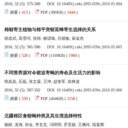
2016, 32 (5): 575-580
DOI:
10.16409/j.cnki.2095-039x.2016.05.004
摘要 (
413
)
PDF (386KB) (
1444
)
棉蚜寄主植物与棉平突蚜茧蜂寄生选择的关系
胡道武, 高雪珂, 张帅, 雒珺瑜, 吕丽敏, 崔金杰
2016, 32 (5): 581-586
DOI:
10.16409/j.cnki.2095-039x.2016.05.005
摘要 (
528
)
PDF (1169KB) (
1960
)
不同营养源对伞裙追寄蝇的寿命及生活力的影响
韩岚岚, 石磊, 张文霖, 王坤, 赵奎军, 徐林波
2016, 32 (5): 587-592
DOI:
10.16409/j.cnki.2095-039x.2016.05.006
摘要 (
559
)
PDF (404KB) (
1158
)
北疆棉区食蚜蝇种类及其生境选择特性
杨静, 龙海, 孙会, 李玄玄, 冯明明, 罗亚丽, 王佩玲, 陆宴辉