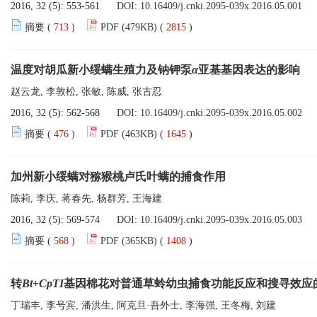
2016, 32 (5): 553-561
DOI:
10.16409/j.cnki.2095-039x.2016.05.001
摘要 (
713
)
PDF (479KB) (
2815
)
温度对胡瓜新小绥螨生殖力及钠钾泵
α
亚基基因表达的影响
赵云龙, 李敦松, 张敏, 陈威, 张古忍
2016, 32 (5): 562-568
DOI:
10.16409/j.cnki.2095-039x.2016.05.002
摘要 (
476
)
PDF (463KB) (
1645
)
加州新小绥螨对猕猴桃卢氏叶螨的捕食作用
陈莉, 李庆, 蒋春先, 杨群芳, 王海建
2016, 32 (5): 569-574
DOI:
10.16409/j.cnki.2095-039x.2016.05.003
摘要 (
568
)
PDF (365KB) (
1408
)
转
Bt
+
CpTI
基因棉花对普通草蛉幼虫捕食功能反应和搜寻效应
丁瑞丰, 李号宾, 潘洪生, 阿克旦·吾外士, 李海强, 王冬梅, 刘建