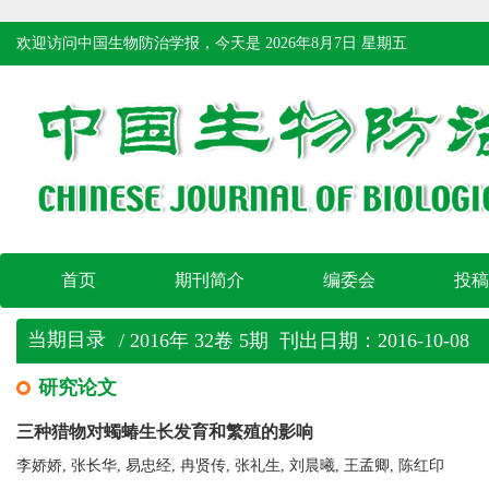
欢迎访问中国生物防治学报，今天是
2026年8月7日 星期五
首页
期刊简介
编委会
投稿
当期目录
/ 2016年 32卷 5期 刊出日期：2016-10-08
研究论文
三种猎物对蠋蝽生长发育和繁殖的影响
李娇娇, 张长华, 易忠经, 冉贤传, 张礼生, 刘晨曦, 王孟卿, 陈红印