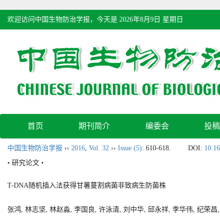
欢迎访问中国生物防治学报，今天是
2026年8月9日 星期日
首页
期刊简介
编委会
投稿
中国生物防治学报
››
2016
,
Vol. 32
››
Issue (5)
: 610-618.
DOI:
10.16
• 研究论文 •
T-DNA随机插入法获得甘薯蔓割病菌非致病生防菌株
张鸿, 林志坚, 林赵淼, 李国良, 许泳清, 刘中华, 邱永祥, 李华伟, 纪荣