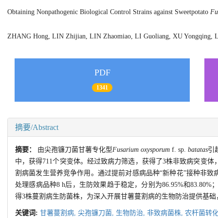
Obtaining Nonpathogenic Biological Control Strains against Sweetpotato
Fu
ZHANG Hong, LIN Zhijian, LIN Zhaomiao, LI Guoliang, XU Yongqing,
PDF
1341
摘要/Abstract
摘要：
由尖孢镰刀菌甘薯专化型
Fusarium oxysporum
f. sp.
batatas
引
中，获得711个突变体。经过致病力筛选，获得了3株非致病突变体，编号
割病菌发生营养竞争作用。通过提前对感病品种“新种花”接种非致
处理感病品种8 h后，生防效果趋于稳定，分别为86.95%和83.8
得3株蔓割病生防菌株，为深入开展甘薯蔓割病的生物防治提供基础
关键词:
甘薯蔓割病,
尖孢镰刀菌,
生物防治,
非致病菌株,
农杆菌转