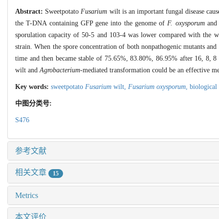
Abstract:
Sweetpotato
Fusarium
wilt is an important fungal disease cau
the T-DNA containing GFP gene into the genome of
F. oxysporum
and 
sporulation capacity of 50-5 and 103-4 was lower compared with the wil
strain. When the spore concentration of both nonpathogenic mutants and
time and then became stable of 75.65%, 83.80%, 86.95% after 16, 8, 8 h 
wilt and
Agrobacterium
-mediated transformation could be an effective me
Key words:
sweetpotato
Fusarium
wilt,
Fusarium oxysporum
,
biological
中图分类号:
S476
参考文献
相关文章
15
Metrics
本文评价