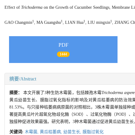
Effect of
Trichoderma
on the Growth of Cucumber Seedlings, Membrane Lipi
1
1
1
1
GAO Changmin
, MA Guangshu
, LIAN Hua
, LIU mingxin
, ZHANG Ch
PDF
1444
摘要/Abstract
摘要：
本文开展了3种生防木霉菌，包括棘孢木霉
Trichoderma aspere
黄瓜幼苗生长、膜脂过氧化指标的影响及对黄瓜枯萎病的防治效果
81.53%。与只接种枯萎病病原菌的对照相比，3株木霉菌单独
著提高黄瓜叶片超氧化物歧化酶（SOD）、过氧化物酶（POD）、
独接种促进效果最强。研究表明，3种木霉菌通过促进黄瓜幼苗生长
关键词:
木霉菌,
黄瓜枯萎病,
幼苗生长,
膜脂过氧化