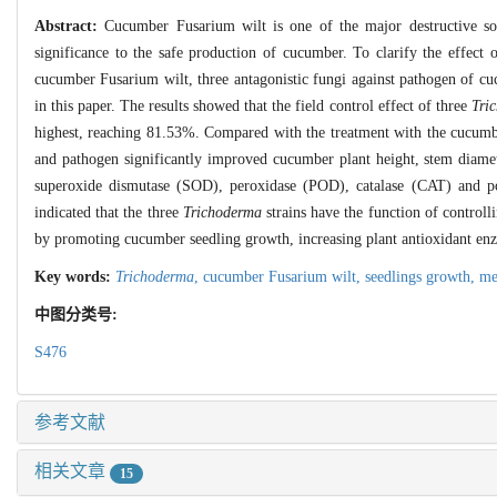
Abstract:
Cucumber Fusarium wilt is one of the major destructive soi
significance to the safe production of cucumber. To clarify the effect 
cucumber Fusarium wilt, three antagonistic fungi against pathogen of 
in this paper. The results showed that the field control effect of three
Tri
highest, reaching 81.53%. Compared with the treatment with the cucumb
and pathogen significantly improved cucumber plant height, stem diamet
superoxide dismutase (SOD), peroxidase (POD), catalase (CAT) and p
indicated that the three
Trichoderma
strains have the function of contro
by promoting cucumber seedling growth, increasing plant antioxidant e
Key words:
Trichoderma
,
cucumber Fusarium wilt,
seedlings growth,
me
中图分类号:
S476
参考文献
相关文章
15