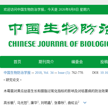
欢迎访问中国生物防治学报，今天是
2026年8月8日 星期六
首页
期刊简介
编委会
投稿
中国生物防治学报
››
2018
,
Vol. 34
››
Issue (5)
: 762-770.
DOI:
10.16
• 研究论文 •
木霉菌对黄瓜幼苗生长和膜脂过氧化指标的影响及对枯萎病的防治效
1
1
1
1
1
2
高长敏
, 马光恕
, 廉华
, 刘明鑫
, 张春秋
, 曲虹云