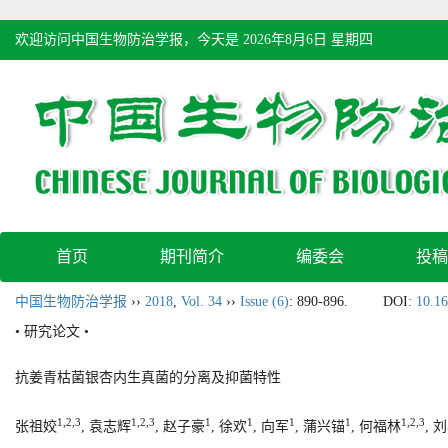
欢迎访问中国生物防治学报，今天是
2026年8月6日 星期四
首页
期刊简介
编委会
投稿
中国生物防治学报
››
2018
,
Vol. 34
››
Issue (6)
: 890-896.
DOI:
10.16
• 研究论文 •
抗姜青枯菌银杏内生真菌的分离及抑菌特性
1,2,3
1,2,3
1
1
1
1
1,2,3
张祖姣
, 袁志辉
, 赵子豪
, 徐欢
, 向军
, 蒲兴锚
, 何福林
, 