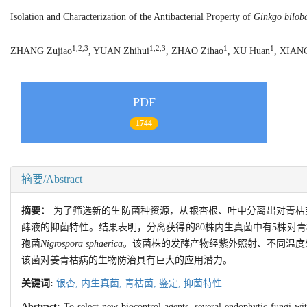
Isolation and Characterization of the Antibacterial Property of
Ginkgo bilob
1,2,3
1,2,3
1
1
ZHANG Zujiao
, YUAN Zhihui
, ZHAO Zihao
, XU Huan
, XIAN
PDF
1744
摘要/Abstract
摘要：
为了筛选新的生防菌种资源，从银杏根、叶中分离出对青枯
酵液的抑菌特性。结果表明，分离获得的80株内生真菌中有5株对青
孢菌
Nigrospora sphaerica
。该菌株的发酵产物经紫外照射、不同温度
该菌对姜青枯病的生物防治具有巨大的应用潜力。
关键词:
银杏,
内生真菌,
青枯菌,
鉴定,
抑菌特性
Abstract:
To select new biocontrol agents, several endophytic fungi w