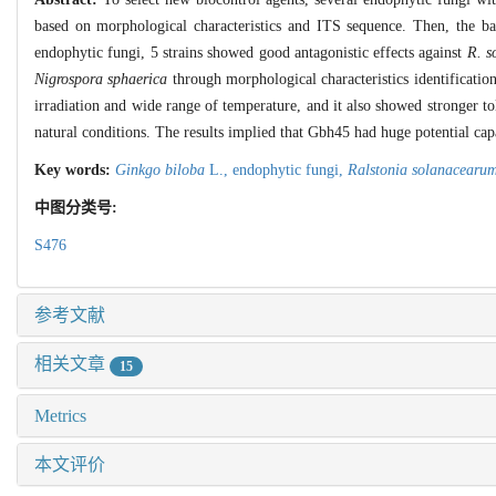
based on morphological characteristics and ITS sequence. Then, the bact
endophytic fungi, 5 strains showed good antagonistic effects against
R. s
Nigrospora sphaerica
through morphological characteristics identification
irradiation and wide range of temperature, and it also showed stronger to
natural conditions. The results implied that Gbh45 had huge potential cap
Key words:
Ginkgo biloba
L.,
endophytic fungi,
Ralstonia solanacearu
中图分类号:
S476
参考文献
相关文章
15
Metrics
本文评价