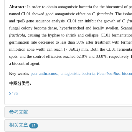
Abstract:
In order to obtain antagonistic bacteria for the biocontrol of 
named CL01 showed good antagonistic effect on
C. fructicola
. The isola
and rpoB gene sequence analysis. CL01 can inhibit the growth of
C. fru
fungal colony become dense, hyperbranched and locally swollen. Scannin
fructicola
, causing the hyphae to shrink and collapse. CL01 fermentatio
germination rate decreased to less than 50% after treatment with ferme
inhibition zone width can reach (7.3±0.2) mm. Both the CL01 fermenta
spots, and the control efficacies reached 62.0% and 83.0%, respectively. 
a biocontrol agent.
Key words:
pear anthracnose,
antagonistic bacteria,
Paenibacillus
,
bioco
中图分类号:
S476
参考文献
相关文章
15