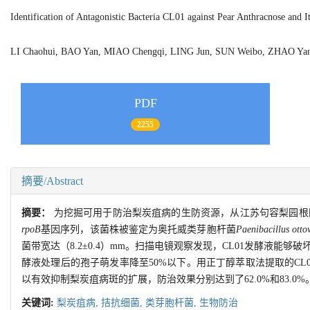
Identification of Antagonistic Bacteria CL01 against Pear Anthracnose and I
LI Chaohui, BAO Yan, MIAO Chengqi, LING Jun, SUN Weibo, ZHAO Y
PDF
2255
摘要/Abstract
摘要：
为挖掘可用于防治梨炭疽病的生防资源，从江苏句容梨园根际土
rpoB
基因序列，该菌株被鉴定为奥托威类芽胞杆菌
Paenibacillus otto
菌带宽达（8.2±0.4）mm。扫描电镜观察发现，CL01发酵液
酵液处理后的孢子萌发率降至50%以下。用正丁醇萃取法提取的CL0
以有效抑制梨炭疽病斑的扩展，防治效果分别达到了62.0%和83.
关键词:
梨炭疽病,
拮抗细菌,
类芽胞杆菌,
生物防治