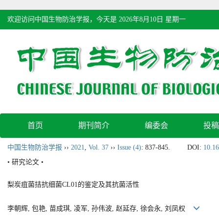
欢迎访问中国生物防治学报，今天是
2026年8月10日 星期一
首页
期刊简介
编委会
投稿
中国生物防治学报
››
2021
,
Vol. 37
››
Issue (4)
: 837-845.
DOI:
10.16
• 研究论文 •
梨炭疽菌拮抗细菌CL01的鉴定及其抗菌活性
李朝辉, 包艳, 苗成琪, 凌军, 孙伟波, 赵延存, 徐会永, 刘凤权