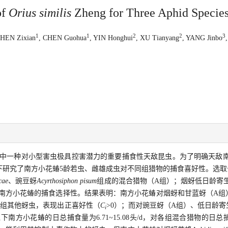
of
Orius similis
Zheng for Three Aphid Specie
1
1
2
2
3
SHEN Zixian
, CHEN Guohua
, YIN Honghui
, XU Tianyang
, YANG Jinbo
中一种对小型害虫极具控害潜力的重要捕食性天敌昆虫。为了明确天敌
研究了南方小花蝽5龄若虫、雌雄成虫对不同组猎物的捕食喜好性。选取
cae
、豌豆蚜
Acyrthosiphon pisum
组成的混合猎物（A组）；烟蚜低日龄寄
南方小花蝽的捕食选择性。结果表明：南方小花蝽对烟蚜和甘蓝蚜（A组
同组其他蚜虫，表现出正喜好性（
C
>0）；而对豌豆蚜（A组）、低日龄寄
i
下南方小花蝽的日总捕食量为6.71~15.08头/d，对各组混合猎物的日