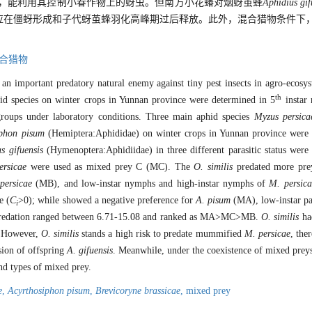
力，能利用其控制小春作物上的蚜虫。但南方小花蝽对烟蚜茧蜂
Aphidius gif
应在僵蚜形成和子代蚜茧蜂羽化高峰期过后释放。此外，混合猎物条件下
合猎物
n important predatory natural enemy against tiny pest insects in agro-ecosy
th
d species on winter crops in Yunnan province were determined in 5
instar 
roups under laboratory conditions. Three main aphid species
Myzus persica
iphon pisum
(Hemiptera:Aphididae) on winter crops in Yunnan province were 
s gifuensis
(Hymenoptera:Aphidiidae) in three different parasitic status were
ersicae
were used as mixed prey C (MC). The
O. similis
predated more pre
persicae
(MB), and low-instar nymphs and high-instar nymphs of
M. persica
e (
C
>0); while showed a negative preference for
A. pisum
(MA), low-instar pa
i
 predation ranged between 6.71-15.08 and ranked as MA>MC>MB.
O. similis
had
s. However,
O. similis
stands a high risk to predate mummified
M. persicae
, the
sion of offspring
A. gifuensis
. Meanwhile, under the coexistence of mixed preys,
nd types of mixed prey.
e
,
Acyrthosiphon pisum
,
Brevicoryne brassicae
,
mixed prey