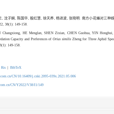
孟兰, 沈子娴, 陈国华, 殷红慧, 徐天养, 杨进波, 张晓明. 南方小花蝽对
38(1): 149-158.
Changxiong, HE Menglan, SHEN Zixian, CHEN Guohua, YIN Honghui,
ation Capacity and Preferences of
Orius similis
Zheng for Three Aphid Speci
38(1): 149-158.
Ris
|
BibTeX
.com.cn/CN/10.16409/j.cnki.2095-039x.2021.05.006
.com.cn/CN/Y2022/V38/I1/149