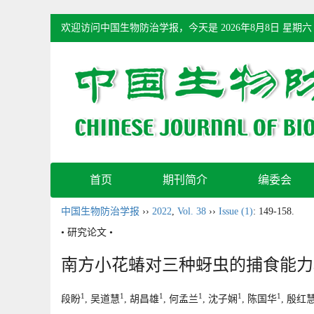
欢迎访问中国生物防治学报，今天是
2026年8月8日 星期六
首页
期刊简介
编委会
中国生物防治学报
››
2022
,
Vol. 38
››
Issue (1)
: 149-158.
• 研究论文 •
南方小花蝽对三种蚜虫的捕食能力
1
1
1
1
1
1
段盼
, 吴道慧
, 胡昌雄
, 何孟兰
, 沈子娴
, 陈国华
, 殷红