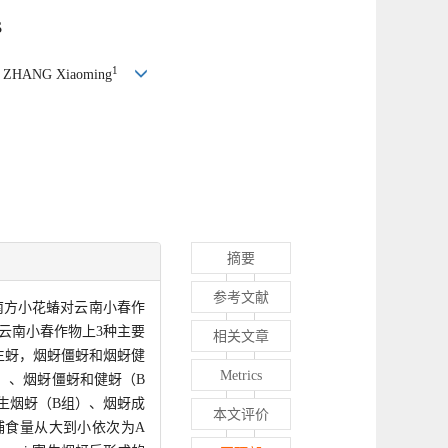
s
1
, ZHANG Xiaoming
摘要
参考文献
南方小花蝽对云南小春作
云南小春作物上3种主要
相关文章
生蚜，烟蚜僵蚜和烟蚜健
Metrics
）、烟蚜僵蚜和健蚜（B
生烟蚜（B组）、烟蚜成
本文评价
总捕食量从大到小依次为A