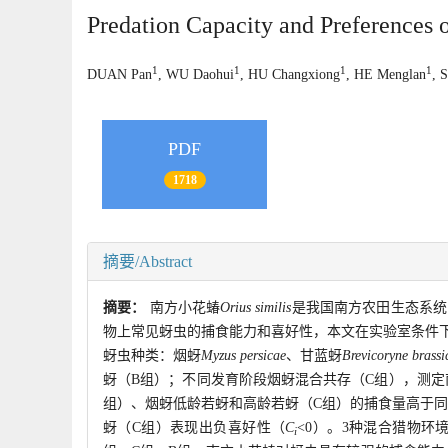
Predation Capacity and Preferences 
1
1
1
1
DUAN Pan
, WU Daohui
, HU Changxiong
, HE Menglan
, 
PDF
1718
摘要/Abstract
摘要：
南方小花蝽
Orius similis
是我国南方农田生态系统
物上常见蚜虫的捕食能力和喜好性，本文在实验室条件下
蚜虫种类：烟蚜
Myzus persicae
、甘蓝蚜
Brevicoryne brassi
蚜（B组）；不同发育阶段烟蚜混合共存（C组），测定
组）、烟蚜低龄若蚜和高龄若蚜（C组）的捕食量高于
蚜（C组）表现出负喜好性（
C
<0）。3种混合猎物环境
i