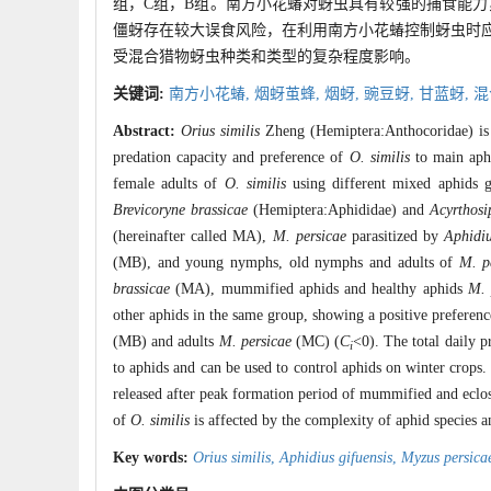
组，C组，B组。南方小花蝽对蚜虫具有较强的捕食能
僵蚜存在较大误食风险，在利用南方小花蝽控制蚜虫时
受混合猎物蚜虫种类和类型的复杂程度影响。
关键词:
南方小花蝽,
烟蚜茧蜂,
烟蚜,
豌豆蚜,
甘蓝蚜,
混
Abstract:
Orius similis
Zheng (Hemiptera:Anthocoridae) is a
predation capacity and preference of
O. similis
to main aphi
female adults of
O. similis
using different mixed aphids g
Brevicoryne brassicae
(Hemiptera:Aphididae) and
Acyrthos
(hereinafter called MA),
M. persicae
parasitized by
Aphidiu
(MB), and young nymphs, old nymphs and adults of
M. p
brassicae
(MA), mummified aphids and healthy aphids
M. 
other aphids in the same group, showing a positive preferenc
(MB) and adults
M. persicae
(MC) (
C
<0). The total daily
i
to aphids and can be used to control aphids on winter crop
released after peak formation period of mummified and eclo
of
O. similis
is affected by the complexity of aphid species a
Key words:
Orius similis
,
Aphidius gifuensis
,
Myzus persica