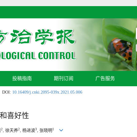
投稿指南
期刊订阅
广告服务
DOI:
10.16409/j.cnki.2095-039x.2021.05.006
和喜好性
2
2
3
1
慧
, 徐天养
, 杨进波
, 张晓明