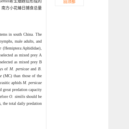
uensis
寄生烟蚜后形成的
回顶部
，南方小花蝽日捕食总量
stems in south China. The
nymphs, male adults, and
e
(Hemiptera:Aphididae),
selected as mixed prey A
 selected as mixed prey B
ys of
M. persicae
and
B.
e
(MC) than those of the
rasitic aphids
M. persicae
 great predation capacity
refore
O. similis
should be
 the total daily predation