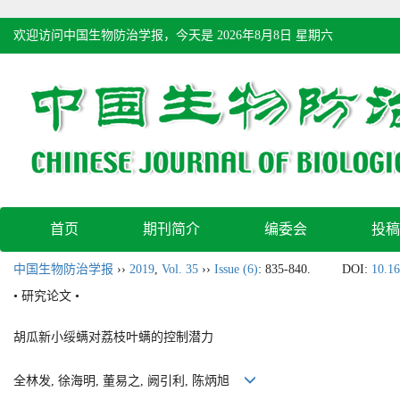
欢迎访问中国生物防治学报，今天是
2026年8月8日 星期六
首页
期刊简介
编委会
投稿
中国生物防治学报
››
2019
,
Vol. 35
››
Issue (6)
: 835-840.
DOI:
10.16
• 研究论文 •
胡瓜新小绥螨对荔枝叶螨的控制潜力
全林发, 徐海明, 董易之, 阙引利, 陈炳旭