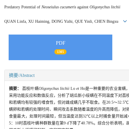
Predatory Potential of
Neoseiulus cucumeris
against
Oligonychus litchii
QUAN Linfa, XU Haiming, DONG Yizhi, QUE Yinli, CHEN Bingxu
PDF
1305
摘要/Abstract
摘要：
荔枝叶螨
Oligonychus litchii
Lo
et
Ho是一种重要的农业害螨
采用功能反应和数值反应，分析了胡瓜新小绥螨在不同温度下对荔
和若螨均有较强的嗜食性，但对雌成螨几乎不取食。在20.5～32.5
螨卵和若螨的处理时间、瞬间攻击系数随着温度的升高而降低，对卵
食量最大，处理时间最短，但当温度达到32℃以上时捕食量开始
5：10时荔枝叶螨种群数量在第9 d下降了40.78%。综合分析