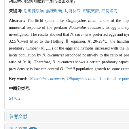
胡瓜新小绥螨可起到一定的控害效果。
关键词:
胡瓜钝绥螨,
荔枝叶螨,
功能反应,
密度效应,
控制潜力
Abstract:
The litchi spider mite,
Oligonychus litchi
, is one of the imp
numerical response of the predator
Neoseiulus cucumeris
to egg and n
investigated. The results showed that
N. cucumeris
preferred eggs and ny
32.5℃well fitted to the Holling Ⅱ equation. At 20-29℃, the handlin
predatory number (
N
) of the eggs and nymphs increased with the 
a max
litchi
population by
N. cucumeris
responded positively to the ratio of pr
ratio of 0:10). Therefore,
N. cucumeris
shows a certain predatory capac
prey density is low can control
O. litchii
population growth to some exten
Key words:
Neoseiulus cucumeris
,
Oligonychus litchii
,
functional respon
中图分类号:
S476.2
参考文献