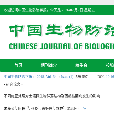
欢迎访问中国生物防治学报，今天是
2026年8月7日 星期五
首页
期刊简介
编委会
投稿
中国生物防治学报
››
2018
,
Vol. 34
››
Issue (4)
: 589-597.
DOI:
10.16
• 研究论文 •
不同施肥处理对土壤微生物群落结构及西瓜枯萎病发生的影响
1
1,3
1
1
2
1
朱菲莹
, 田程
, 张屹
, 肖姬玲
, 魏林
, 梁志怀