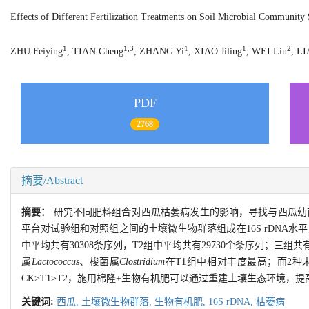
Effects of Different Fertilization Treatments on Soil Microbial Community
1
1,3
1
1
2
ZHU Feiying
, TIAN Cheng
, ZHANG Yi
, XIAO Jiling
, WEI Lin
, L
PDF
2768
摘要/Abstract
摘要：
研究不同肥料组合对西瓜枯萎病发生的影响，寻找与西瓜幼苗发病
平台对试验组和对照组之间的土壤微生物群落组成在16S rDNA水
中平均共有30308条序列，T2组中平均共有29730个条序列；三组
属
Lactococcus
、梭菌属
Clostridium
在T1组中相对丰度最高；而2种
CK>T1>T2，施用棉隆+生物有机肥可以通过重建土壤生态环境
关键词:
西瓜,
土壤微生物群落,
生物有机肥,
16S rDNA,
枯萎病