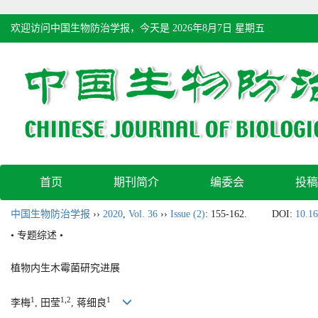
欢迎访问中国生物防治学报，今天是
2026年8月7日 星期五
首页
期刊简介
编委会
投稿
中国生物防治学报
››
2020
,
Vol. 36
››
Issue (2)
: 155-162.
DOI:
10.16
• 专题综述 •
植物内生木霉菌研究进展
1
1,2
1
李梅
, 田莹
, 蒋细良