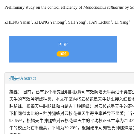
Preliminary study on the control efficiency of
Monochamus saltuarius
by
Sc
1
2
1
1
1
ZHENG Yanan
, ZHANG Yanlong
, SHI Yong
, FAN Lichun
, LI Yang
PDF
1602
摘要/Abstract
摘要：
目前，已有多个研究证明肿腿蜂可有效防治天牛类蛀干类害
天牛的有效肿腿蜂种类，本文在室内将云杉花墨天牛幼虫接入红松木段来
肿腿蜂、松褐天牛肿腿蜂和白蜡吉丁肿腿蜂）对云杉花墨天牛的寄
下相同益害比的三种肿腿蜂对云杉花墨天牛寄生率差异不显著；当三
95.65%，松褐天牛肿腿蜂对云杉花墨天牛的平均校正死亡率为71.
牛的校正死亡率最高，平均为39.20%。根据结果可知管氏肿腿蜂