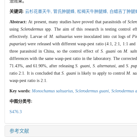
治效果。
关键词:
云杉花墨天牛,
管氏肿腿蜂,
松褐天牛肿腿蜂,
白蜡吉丁肿腿
Abstract:
At present, many studies have proved that parasitoids of
Scler
using
Sclerodermus
spp. The aim of this research is testing control ef
effectively. Larvae of
M. saltuarius
were inoculated into cut logs of
Pi
pupariae
) were released with different wasp-pest ratio (4:1, 2:1, 1:1 and
three parasitoid in China, so the control effect of
S. guani
on
M. salt
differences with the same wasp-pest ratio in the laboratory. The correcte
71.43%, and 61.90%, after releasing
S. guani
,
S. alternatusi
, and
S. pup
ratio 2:1. It is concluded that
S. guani
is likely to apply to control
M. sa
wasp-pest ratio is 2:1.
Key words:
Monochamus saltuarius
,
Sclerodermus guani
,
Sclerodermus a
中图分类号:
S476.3
参考文献