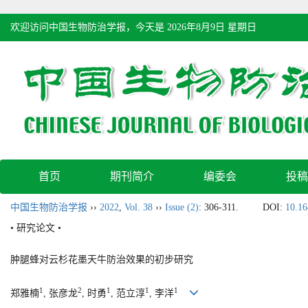
欢迎访问中国生物防治学报，今天是
2026年8月9日 星期日
首页
期刊简介
编委会
投稿
中国生物防治学报
››
2022
,
Vol. 38
››
Issue (2)
: 306-311.
DOI:
10.16
• 研究论文 •
肿腿蜂对云杉花墨天牛防治效果的初步研究
1
2
1
1
1
郑雅楠
, 张彦龙
, 时勇
, 范立淳
, 李洋