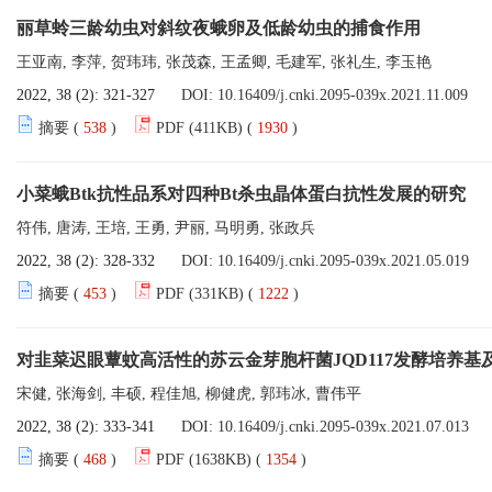
丽草蛉三龄幼虫对斜纹夜蛾卵及低龄幼虫的捕食作用
王亚南, 李萍, 贺玮玮, 张茂森, 王孟卿, 毛建军, 张礼生, 李玉艳
2022, 38 (2): 321-327
DOI:
10.16409/j.cnki.2095-039x.2021.11.009
摘要 (
538
)
PDF (411KB) (
1930
)
小菜蛾Btk抗性品系对四种Bt杀虫晶体蛋白抗性发展的研究
符伟, 唐涛, 王培, 王勇, 尹丽, 马明勇, 张政兵
2022, 38 (2): 328-332
DOI:
10.16409/j.cnki.2095-039x.2021.05.019
摘要 (
453
)
PDF (331KB) (
1222
)
对韭菜迟眼蕈蚊高活性的苏云金芽胞杆菌JQD117发酵培养基
宋健, 张海剑, 丰硕, 程佳旭, 柳健虎, 郭玮冰, 曹伟平
2022, 38 (2): 333-341
DOI:
10.16409/j.cnki.2095-039x.2021.07.013
摘要 (
468
)
PDF (1638KB) (
1354
)