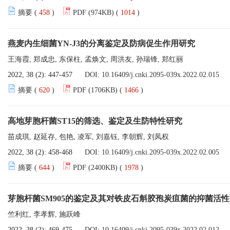
摘要 (
458
)
PDF (974KB) (
1014
)
燕麦内生细菌YN-J3的分离鉴定及防病促生作用研究
王海霞, 郑成忠, 东保柱, 孟焕文, 周洪友, 孙瑞锋, 郑红丽
2022, 38 (2): 447-457
DOI:
10.16409/j.cnki.2095-039x.2022.02.015
摘要 (
620
)
PDF (1706KB) (
1466
)
高地芽胞杆菌ST15的筛选、鉴定及生防特性研究
苗成琪, 赵延存, 包艳, 凌军, 刘嘉钰, 李朝辉, 刘凤权
2022, 38 (2): 458-468
DOI:
10.16409/j.cnki.2095-039x.2022.02.005
摘要 (
644
)
PDF (2400KB) (
1978
)
芽胞杆菌SM905的鉴定及其对铁皮石斛胶孢炭疽菌的抑菌活
竺利红, 李孝辉, 施跃峰
2022, 38 (2): 469-475
DOI:
10.16409/j.cnki.2095-039x.2022.02.012