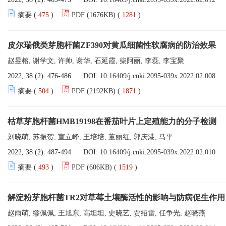
摘要 (
475
)
PDF (1676KB) (
1281
)
皮尔瑞俄类芽胞杆菌ZF390对黄瓜细菌性软腐病的防治效果
赵昱榕, 谢学文, 许帅, 谢华, 石延霞, 柴阿丽, 李磊, 李宝聚
2022, 38 (2): 476-486
DOI:
10.16409/j.cnki.2095-039x.2022.02.008
摘要 (
504
)
PDF (2192KB) (
1871
)
枯草芽胞杆菌HMB19198在番茄叶片上定殖能力的分子检测
刘晓萌, 苏振贺, 宣立峰, 王培培, 董丽红, 郭庆港, 马平
2022, 38 (2): 487-494
DOI:
10.16409/j.cnki.2095-039x.2022.02.010
摘要 (
493
)
PDF (606KB) (
1519
)
解淀粉芽胞杆菌TR2对草莓土壤酶活性的影响与防病促生作用
赵雨萌, 缪佩佩, 王旭东, 高坦坦, 史晓艺, 贾绍雷, 任争光, 赵晓燕