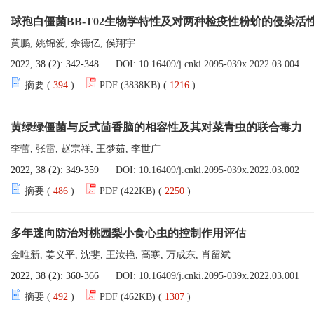
球孢白僵菌BB-T02生物学特性及对两种检疫性粉蚧的侵染活
黄鹏, 姚锦爱, 余德亿, 侯翔宇
2022, 38 (2): 342-348
DOI:
10.16409/j.cnki.2095-039x.2022.03.004
摘要 (
394
)
PDF (3838KB) (
1216
)
黄绿绿僵菌与反式茴香脑的相容性及其对菜青虫的联合毒力
李蕾, 张雷, 赵宗祥, 王梦茹, 李世广
2022, 38 (2): 349-359
DOI:
10.16409/j.cnki.2095-039x.2022.03.002
摘要 (
486
)
PDF (422KB) (
2250
)
多年迷向防治对桃园梨小食心虫的控制作用评估
金唯新, 姜义平, 沈斐, 王汝艳, 高寒, 万成东, 肖留斌
2022, 38 (2): 360-366
DOI:
10.16409/j.cnki.2095-039x.2022.03.001
摘要 (
492
)
PDF (462KB) (
1307
)