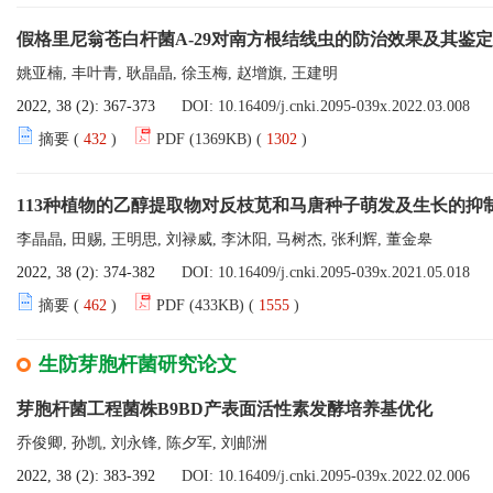
假格里尼翁苍白杆菌A-29对南方根结线虫的防治效果及其鉴定
姚亚楠, 丰叶青, 耿晶晶, 徐玉梅, 赵增旗, 王建明
2022, 38 (2): 367-373
DOI:
10.16409/j.cnki.2095-039x.2022.03.008
摘要 (
432
)
PDF (1369KB) (
1302
)
113种植物的乙醇提取物对反枝苋和马唐种子萌发及生长的抑
李晶晶, 田赐, 王明思, 刘禄威, 李沐阳, 马树杰, 张利辉, 董金皋
2022, 38 (2): 374-382
DOI:
10.16409/j.cnki.2095-039x.2021.05.018
摘要 (
462
)
PDF (433KB) (
1555
)
生防芽胞杆菌研究论文
芽胞杆菌工程菌株B9BD产表面活性素发酵培养基优化
乔俊卿, 孙凯, 刘永锋, 陈夕军, 刘邮洲
2022, 38 (2): 383-392
DOI:
10.16409/j.cnki.2095-039x.2022.02.006