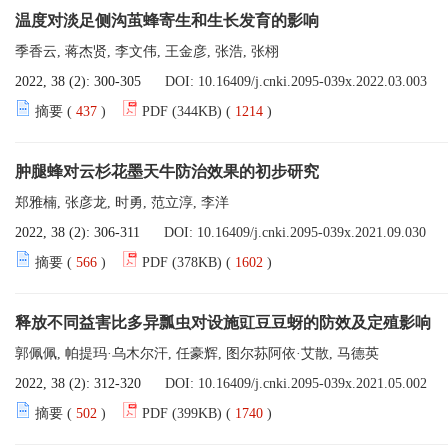
温度对淡足侧沟茧蜂寄生和生长发育的影响
季香云, 蒋杰贤, 李文伟, 王金彦, 张浩, 张栩
2022, 38 (2): 300-305
DOI:
10.16409/j.cnki.2095-039x.2022.03.003
摘要 (
437
)
PDF (344KB) (
1214
)
肿腿蜂对云杉花墨天牛防治效果的初步研究
郑雅楠, 张彦龙, 时勇, 范立淳, 李洋
2022, 38 (2): 306-311
DOI:
10.16409/j.cnki.2095-039x.2021.09.030
摘要 (
566
)
PDF (378KB) (
1602
)
释放不同益害比多异瓢虫对设施豇豆豆蚜的防效及定殖影响
郭佩佩, 帕提玛·乌木尔汗, 任豪辉, 图尔荪阿依·艾散, 马德英
2022, 38 (2): 312-320
DOI:
10.16409/j.cnki.2095-039x.2021.05.002
摘要 (
502
)
PDF (399KB) (
1740
)