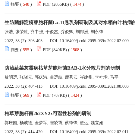
摘要 (
548
)
PDF (2056KB) (
1474
)
生防菌解淀粉芽胞杆菌Lx-11悬乳剂研制及其对水稻白叶枯病
张浩, 张荣胜, 齐中强, 于俊杰, 乔俊卿, 刘邮洲, 刘永锋
2022, 38 (2): 393-403
DOI:
10.16409/j.cnki.2095-039x.2022.02.009
摘要 (
555
)
PDF (840KB) (
1508
)
防治蔬菜灰霉病枯草芽胞杆菌BAB-1水分散片剂的研制
敖明远, 张晓云, 郭庆港, 曲远航, 鹿秀云, 崔建州, 李社增, 马平
2022, 38 (2): 404-413
DOI:
10.16409/j.cnki.2095-039x.2021.08.003
摘要 (
569
)
PDF (787KB) (
1424
)
枯草芽胞杆菌262XY2x可湿性粉剂的研制
郭庄园, 杨成德, 金梦军, 崔凌霄, 蔡锋锋, 敖远, 魏立娟
2022, 38 (2): 414-420
DOI:
10.16409/j.cnki.2095-039x.2022.02.011