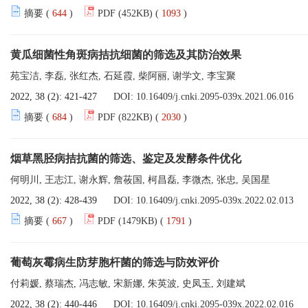
摘要 (
644
)
PDF (452KB) (
1093
)
黄瓜细菌性角斑病拮抗细菌的筛选及其防治效果
苑宝洁, 李磊, 张红杰, 石延霞, 柴阿丽, 谢学文, 李宝聚
2022, 38 (2): 421-427
DOI:
10.16409/j.cnki.2095-039x.2021.06.016
摘要 (
684
)
PDF (822KB) (
2030
)
烟草黑胫病拮抗菌的筛选、鉴定及发酵条件优化
何明川, 王志江, 谢永辉, 詹莜国, 柯昌磊, 李微杰, 张忠, 吴国星
2022, 38 (2): 428-439
DOI:
10.16409/j.cnki.2095-039x.2022.02.013
摘要 (
667
)
PDF (1479KB) (
1791
)
葡萄灰霉病生防芽胞杆菌的筛选与防效评价
付莉媛, 蔡瑞杰, 冯志敏, 宋新娜, 朱英波, 史凤玉, 刘建斌
2022, 38 (2): 440-446
DOI:
10.16409/j.cnki.2095-039x.2022.02.016