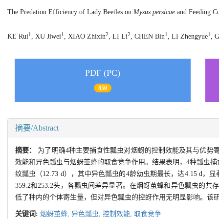
The Predation Efficiency of Lady Beetles on
Myzus persicae
and Feeding Co
1
1
2
2
1
1
KE Rui
, XU Jiwei
, XIAO Zhixin
, LI Li
, CHEN Bin
, LI Zhengyue
, 
PDF (PC)
850
摘要/Abstract
摘要：
为了明确4种主要捕食性瓢虫对烟蚜的控制效能及其与优势
效能和异色瓢虫与烟蚜茧蜂的取食竞争作用。结果表明，4种瓢虫捕食烟蚜后均
纹瓢虫（12.73 d），其中异色瓢虫的4龄幼虫期最长，达4.15 
359.2和253.2头，各瓢虫间差异显著。在烟蚜茧蜂和异色瓢
低了种内的个体寄生量，但对异色瓢虫的控蚜作用无明显影响。该
关键词:
烟蚜茧蜂,
异色瓢虫,
控制效能,
取食竞争