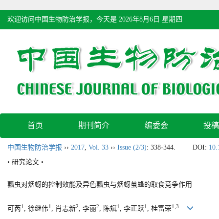
欢迎访问中国生物防治学报，今天是
2026年8月6日 星期四
首页
期刊简介
编委会
投稿
中国生物防治学报
››
2017
,
Vol. 33
››
Issue (2/3)
: 338-344.
DOI:
10.
• 研究论文 •
瓢虫对烟蚜的控制效能及异色瓢虫与烟蚜茧蜂的取食竞争作用
1
1
2
2
1
1
1,3
可芮
, 徐继伟
, 肖志新
, 李丽
, 陈斌
, 李正跃
, 桂富荣