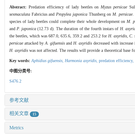
Abstract:
Predation efficiency of lady beetles on
Myzus persicae
Sulz
sexmaculata
Fabricius and
Propylea japonica
Thunberg on
M. persicae
.
species of lady beetles could complete their whole development on
M. p
and
P. japonica
(12.73 d). The duration of the fourth instars of
H. axyri
the beetles, which was 687.0, 635.6, 359.2 and 253.2 for
H. axyridis
,
C. 
persicae
attacked by
A.
gifuensis
and
H
.
axyridis
decreased with increase
H.
axyridis
was not affected. The results will provide a theoretical base f
Key words:
Aphidius gifuensis
,
Harmonia axyridis
,
predation efficiency,
中图分类号:
S476.2
参考文献
相关文章
15
Metrics