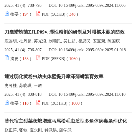
2025, 41 (4): 788-795
DOI:
10.16409/j.cnki.2095-039x.2024.11.006
摘要 (
194
)
PDF (563KB) (
348
)
刀孢蜡蚧菌ZJLP09可湿性粉剂的研制及对柑橘木虱的防效
鹿连明, 杜丹超, 苏光浪, 刘顺民, 吴仁超, 瞿思民, 安宝聚, 陈国庆
2025, 41 (4): 796-807
DOI:
10.16409/j.cnki.2095-039x.2025.01.018
摘要 (
153
)
PDF (855KB) (
1060
)
通过弱化黄粉虫幼虫体壁提升摩泽蒲螨繁育效率
史可桂, 苏晓琪, 王敦
2025, 41 (4): 808-818
DOI:
10.16409/j.cnki.2095-039x.2024.11.010
摘要 (
118
)
PDF (3031KB) (
1000
)
替代宿主甜菜夜蛾增殖马尾松毛虫质型多角体病毒条件优化
赵正萍, 张敏, 夏永刚, 钟武洪, 颜学武