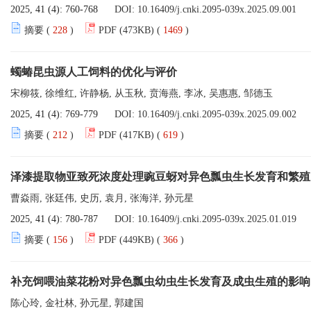
2025, 41 (4): 760-768
DOI:
10.16409/j.cnki.2095-039x.2025.09.001
摘要 (
228
)
PDF (473KB) (
1469
)
蠋蝽昆虫源人工饲料的优化与评价
宋柳筱, 徐维红, 许静杨, 从玉秋, 贲海燕, 李冰, 吴惠惠, 邹德玉
2025, 41 (4): 769-779
DOI:
10.16409/j.cnki.2095-039x.2025.09.002
摘要 (
212
)
PDF (417KB) (
619
)
泽漆提取物亚致死浓度处理豌豆蚜对异色瓢虫生长发育和繁殖
曹焱雨, 张廷伟, 史历, 袁月, 张海洋, 孙元星
2025, 41 (4): 780-787
DOI:
10.16409/j.cnki.2095-039x.2025.01.019
摘要 (
156
)
PDF (449KB) (
366
)
补充饲喂油菜花粉对异色瓢虫幼虫生长发育及成虫生殖的影响
陈心玲, 金社林, 孙元星, 郭建国