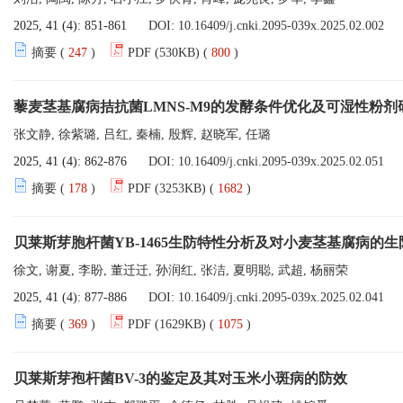
2025, 41 (4): 851-861
DOI:
10.16409/j.cnki.2095-039x.2025.02.002
摘要 (
247
)
PDF (530KB) (
800
)
藜麦茎基腐病拮抗菌LMNS-M9的发酵条件优化及可湿性粉剂
张文静, 徐紫璐, 吕红, 秦楠, 殷辉, 赵晓军, 任璐
2025, 41 (4): 862-876
DOI:
10.16409/j.cnki.2095-039x.2025.02.051
摘要 (
178
)
PDF (3253KB) (
1682
)
贝莱斯芽胞杆菌YB-1465生防特性分析及对小麦茎基腐病的生
徐文, 谢夏, 李盼, 董迁迁, 孙润红, 张洁, 夏明聪, 武超, 杨丽荣
2025, 41 (4): 877-886
DOI:
10.16409/j.cnki.2095-039x.2025.02.041
摘要 (
369
)
PDF (1629KB) (
1075
)
贝莱斯芽孢杆菌BV-3的鉴定及其对玉米小斑病的防效