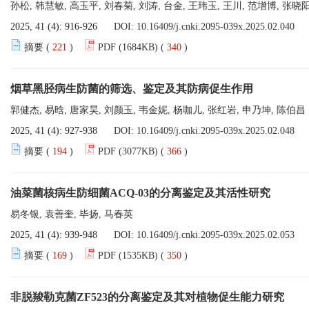
孙松, 韩慧敏, 高玉平, 刘春菊, 刘涛, 台金, 王玮玉, 王川, 范增博, 张晓阳
2025, 41 (4): 916-926
DOI:
10.16409/j.cnki.2095-039x.2025.02.040
摘要 (
221
)
PDF (1684KB) (
340
)
烟草黑胫病生防菌的筛选、鉴定及其防病促生作用
郭健杰, 易晗, 唐家昊, 刘颜玉, 韦金妮, 杨咖儿, 张红岩, 申乃坤, 陈伯昌
2025, 41 (4): 927-938
DOI:
10.16409/j.cnki.2095-039x.2025.02.048
摘要 (
194
)
PDF (3077KB) (
366
)
油菜菌核病生防细菌ACQ-03的分离鉴定及其活性研究
易冬银, 袁善奎, 毕扬, 马春英
2025, 41 (4): 939-948
DOI:
10.16409/j.cnki.2095-039x.2025.02.053
摘要 (
169
)
PDF (1535KB) (
350
)
非脱羧勒克菌ZF523的分离鉴定及其对植物促生能力研究