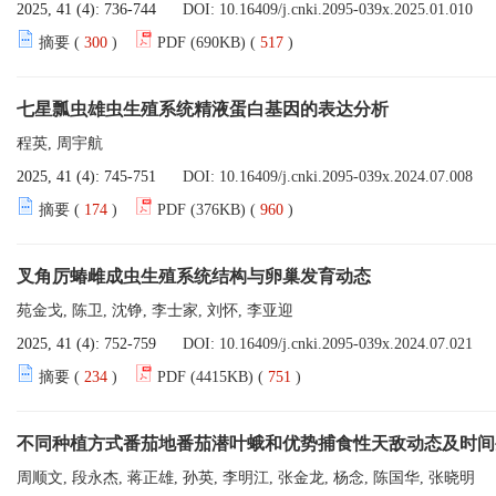
2025, 41 (4): 736-744
DOI:
10.16409/j.cnki.2095-039x.2025.01.010
摘要 (
300
)
PDF (690KB) (
517
)
七星瓢虫雄虫生殖系统精液蛋白基因的表达分析
程英, 周宇航
2025, 41 (4): 745-751
DOI:
10.16409/j.cnki.2095-039x.2024.07.008
摘要 (
174
)
PDF (376KB) (
960
)
叉角厉蝽雌成虫生殖系统结构与卵巢发育动态
苑金戈, 陈卫, 沈铮, 李士家, 刘怀, 李亚迎
2025, 41 (4): 752-759
DOI:
10.16409/j.cnki.2095-039x.2024.07.021
摘要 (
234
)
PDF (4415KB) (
751
)
不同种植方式番茄地番茄潜叶蛾和优势捕食性天敌动态及时间
周顺文, 段永杰, 蒋正雄, 孙英, 李明江, 张金龙, 杨念, 陈国华, 张晓明