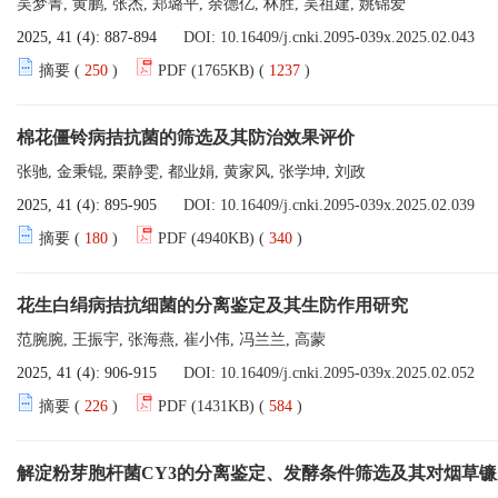
吴梦菁, 黄鹏, 张杰, 郑璐平, 余德亿, 林胜, 吴祖建, 姚锦爱
2025, 41 (4): 887-894
DOI:
10.16409/j.cnki.2095-039x.2025.02.043
摘要 (
250
)
PDF (1765KB) (
1237
)
棉花僵铃病拮抗菌的筛选及其防治效果评价
张驰, 金秉锟, 栗静雯, 都业娟, 黄家风, 张学坤, 刘政
2025, 41 (4): 895-905
DOI:
10.16409/j.cnki.2095-039x.2025.02.039
摘要 (
180
)
PDF (4940KB) (
340
)
花生白绢病拮抗细菌的分离鉴定及其生防作用研究
范腕腕, 王振宇, 张海燕, 崔小伟, 冯兰兰, 高蒙
2025, 41 (4): 906-915
DOI:
10.16409/j.cnki.2095-039x.2025.02.052
摘要 (
226
)
PDF (1431KB) (
584
)
解淀粉芽胞杆菌CY3的分离鉴定、发酵条件筛选及其对烟草