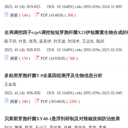
2025, 41 (4): 819-825
DOI:
10.16409/j.cnki.2095-039x.2024.11.009
摘要 (
144
)
PDF (414KB) (
308
)
全局调控因子
ccpA
调控短短芽胞杆菌X23伊短菌素生物合成的
陈子玥, 付竞, 张亮, 蓝若伊, 刘天波, 刘清术, 王运生, 陈武
2025, 41 (4): 826-835
DOI:
10.16409/j.cnki.2095-039x.2025.02.036
摘要 (
159
)
PDF (4105KB) (
566
)
多粘类芽胞杆菌T-9全基因组测序及生物信息分析
王金昌
2025, 41 (4): 836-850
DOI:
10.16409/j.cnki.2095-039x.2025.02.049
摘要 (
240
)
PDF (3654KB) (
2205
)
贝莱斯芽胞杆菌XY40-1悬浮剂研制及对辣椒疫病防治效果
刘洁, 陶禹, 陈芳, 石小江, 罗伏青, 肖峰, 庞兆良, 罗华, 李鑫